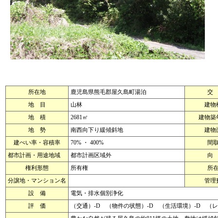
所在地
鹿児島県熊毛郡屋久島町湯泊
交
地 目
山林
建物
地 積
2681㎡
建物築
地 勢
南西向下り緩傾斜地
建物
建ぺい率・容積率
70% ・ 400%
間
都市計画・用途地域
都市計画区域外
向
権利形態
所有権
所
分譲地・マンション名
管理
設 備
電気・排水個別浄化
評 価
（交通）-D （物件の状態）-D （生活環境）-D （