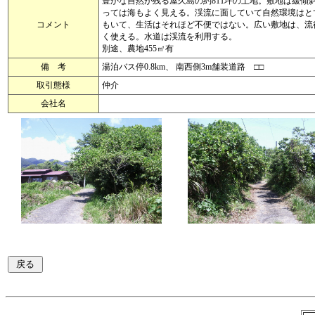
豊かな自然が残る屋久島の約811坪の土地。敷地は緩傾
っては海もよく見える。渓流に面していて自然環境はと
コメント
もいて、生活はそれほど不便ではない。広い敷地は、流
く使える。水道は渓流を利用する。
別途、農地455㎡有
備 考
湯泊バス停0.8km、 南西側3m舗装道路 □□
取引態様
仲介
会社名