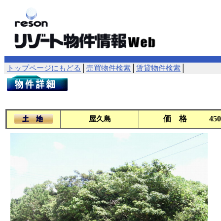
トップページにもどる
│
売買物件検索
│
賃貸物件検索
│
価 格
45
屋久島