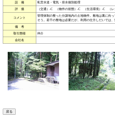
設 備
私営水道・電気・排水個別処理
評 価
（交通）-C （物件の状態）-C （生活環境）-C （
管理体制の整った分譲地内の土地物件。敷地は裏に向っ
コメント
そう。若干の整地は必要だが、利用の仕方しだいでは、
備 考
取引態様
仲介
会社名