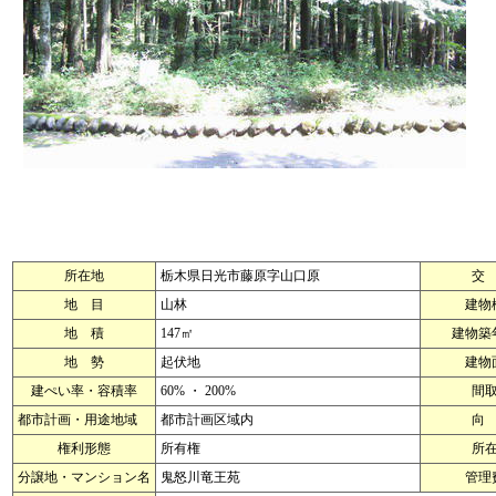
所在地
栃木県日光市藤原字山口原
交
地 目
山林
建物
地 積
147㎡
建物築
地 勢
起伏地
建物
建ぺい率・容積率
60% ・ 200%
間
都市計画・用途地域
都市計画区域内
向
権利形態
所有権
所
分譲地・マンション名
鬼怒川竜王苑
管理