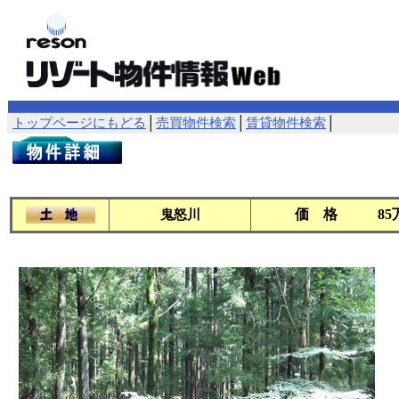
トップページにもどる
│
売買物件検索
│
賃貸物件検索
│
価 格
8
鬼怒川