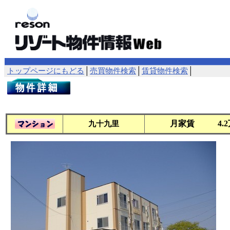
トップページにもどる
│
売買物件検索
│
賃貸物件検索
│
月家賃
4.
九十九里