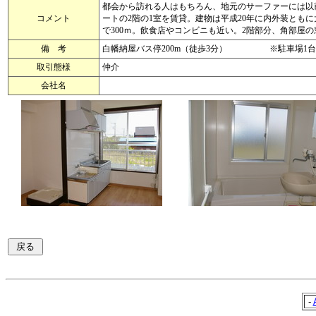
都会から訪れる人はもちろん、地元のサーファーには以
コメント
ートの2階の1室を賃貸。建物は平成20年に内外装とも
で300ｍ。飲食店やコンビニも近い。2階部分、角部屋の
備 考
白幡納屋バス停200m（徒歩3分） ※駐車場1
取引態様
仲介
会社名
-