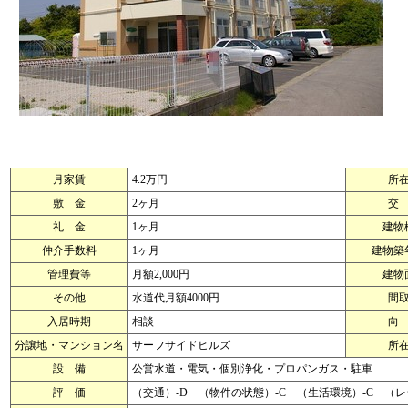
月家賃
4.2万円
所
敷 金
2ヶ月
交
礼 金
1ヶ月
建物
仲介手数料
1ヶ月
建物築
管理費等
月額2,000円
建物
その他
水道代月額4000円
間
入居時期
相談
向
分譲地・マンション名
サーフサイドヒルズ
所
設 備
公営水道・電気・個別浄化・プロパンガス・駐車
評 価
（交通）-D （物件の状態）-C （生活環境）-C （