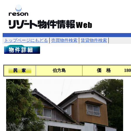
トップページにもどる
│
売買物件検索
│
賃貸物件検索
│
価 格
18
伯方島