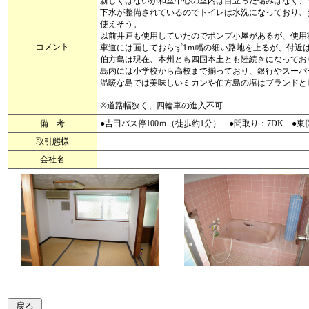
新しくはないが和室中心の室内は目立った傷みはなく、
下水が整備されているのでトイレは水洗になっており、
使えそう。
以前井戸も使用していたのでポンプ小屋があるが、使用
コメント
車道には面しておらず1ｍ幅の細い路地を上るが、付近
伯方島は現在、本州とも四国本土とも陸続きになってお
島内には小学校から高校まで揃っており、銀行やスーパ
温暖な島では美味しいミカンや伯方島の塩はブランドと
※道路幅狭く、四輪車の進入不可
備 考
●吉田バス停100ｍ（徒歩約1分） ●間取り：7DK ●東側
取引態様
会社名