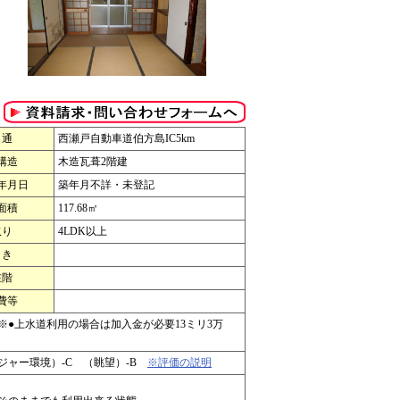
 通
西瀬戸自動車道伯方島IC5km
構造
木造瓦葺2階建
年月日
築年月不詳・未登記
面積
117.68㎡
取り
4LDK以上
 き
在階
費等
●上水道利用の場合は加入金が必要13ミリ3万
レジャー環境）-C （眺望）-B
※評価の説明