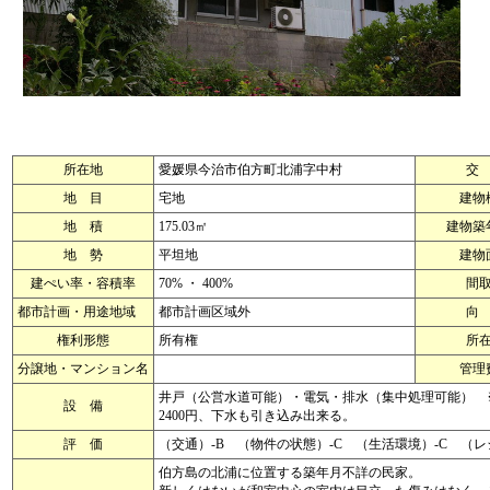
所在地
愛媛県今治市伯方町北浦字中村
交
地 目
宅地
建物
地 積
175.03㎡
建物築
地 勢
平坦地
建物
建ぺい率・容積率
70% ・ 400%
間
都市計画・用途地域
都市計画区域外
向
権利形態
所有権
所
分譲地・マンション名
管理
井戸（公営水道可能）・電気・排水（集中処理可能） ※
設 備
2400円、下水も引き込み出来る。
評 価
（交通）-B （物件の状態）-C （生活環境）-C （
伯方島の北浦に位置する築年月不詳の民家。