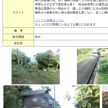
岬の分教場の先、田ノ浦岬の先端で３方向を海に囲まれ
管理もまずまずで居住者も多く、自治会管理だが運営は
敷地は道路から一段あがり、緩い上り傾斜になるが比較
コメント
物件から南東方向に海も望め眺望も悪くない。近くに映
パノラマ画像はこちら
ちょっとだけ現地にいるような感じになれます
備 考
取引態様
仲介
会社名