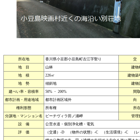
所在地
香川県小豆郡小豆島町古江字聖り
交
地 目
山林
建物
地 積
226㎡
建物築
地 勢
傾斜地
建物
建ぺい率・容積率
50% ・ 200%
間
都市計画・用途地域
都市計画区域外
向
権利形態
所有権
所
分譲地・マンション名
ビーチヴィラ田ノ浦岬
管理
設 備
公営水道・個別浄化槽・電気
評 価
（交通）-D （物件の状態）-C （生活環境）-C （