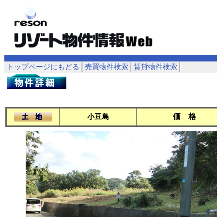
トップページにもどる
│
売買物件検索
│
賃貸物件検索
│
価 格
小豆島