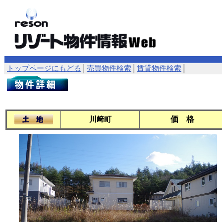
トップページにもどる
│
売買物件検索
│
賃貸物件検索
│
価 格
川﨑町