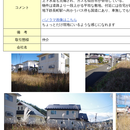
上下水道も完備され、ガスも仙台市が管理している。
物件は道路より一段上がる平坦な敷地。付近には住宅が
コメント
地下鉄長町駅へ向かうバス停も国道にあり、車無しでも
パノラマ画像はこちら
ちょっとだけ現地にいるような感じになれます
備 考
取引態様
仲介
会社名