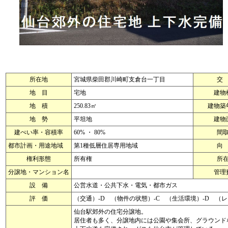
所在地
宮城県柴田郡川崎町支倉台一丁目
交
地 目
宅地
建物
地 積
250.83㎡
建物築
地 勢
平坦地
建物
建ぺい率・容積率
60% ・ 80%
間
都市計画・用途地域
第1種低層住居専用地域
向
権利形態
所有権
所
分譲地・マンション名
管理
設 備
公営水道・公共下水・電気・都市ガス
評 価
（交通）-D （物件の状態）-C （生活環境）-D （
仙台駅郊外の住宅分譲地。
居住者も多く、分譲地内には公園や集会所、グラウンド