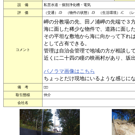
設 備
私営水道・個別浄化槽・電気
評 価
（交通）-D （物件の状態）-D （生活環境）-C （
岬の分教場の先、田ノ浦岬の先端で３
海に面した稀少な物件で、道路に面し
その平坦な敷地から海に向かって下れ
として占有できる。
コメント
管理は自治会管理で地域の方が相談し
近くに二十四の瞳の映画村があり、坂
パノラマ画像はこちら
ちょっとだけ現地にいるような感じに
備 考
□□
取引態様
仲介
会社名