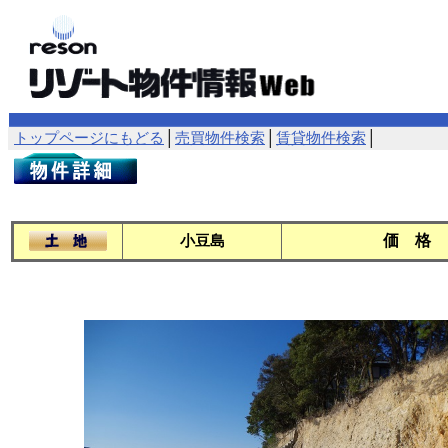
トップページにもどる
│
売買物件検索
│
賃貸物件検索
│
価 格
小豆島