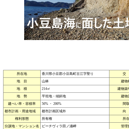
所在地
香川県小豆郡小豆島町古江字聖り
交
地 目
山林
建物
地 積
214㎡
建物築
地 勢
平坦地・傾斜地
建物
建ぺい率・容積率
50% ・ 200%
間
都市計画・用途地域
都市計画区域外
向
権利形態
所有権
所
分譲地・マンション名
ビーチヴィラ田ノ浦岬
管理