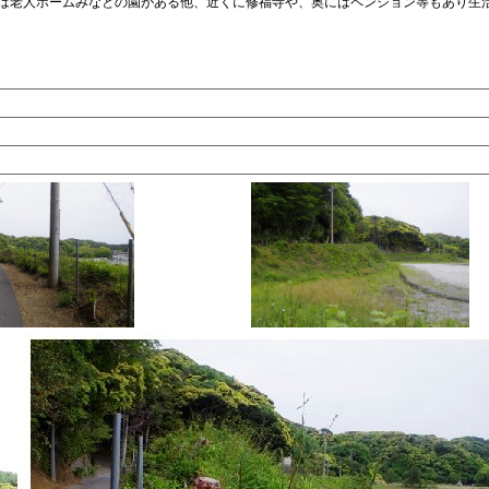
は老人ホームみなとの園がある他、近くに修福寺や、奥にはペンション等もあり生