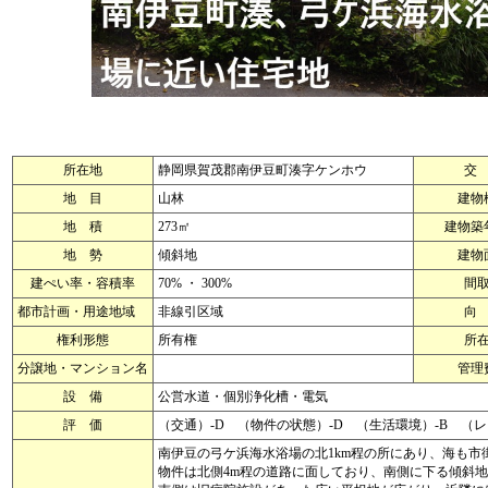
所在地
静岡県賀茂郡南伊豆町湊字ケンホウ
交
地 目
山林
建物
地 積
273㎡
建物築
地 勢
傾斜地
建物
建ぺい率・容積率
70% ・ 300%
間
都市計画・用途地域
非線引区域
向
権利形態
所有権
所
分譲地・マンション名
管理
設 備
公営水道・個別浄化槽・電気
評 価
（交通）-D （物件の状態）-D （生活環境）-B （
南伊豆の弓ケ浜海水浴場の北1km程の所にあり、海も市
物件は北側4m程の道路に面しており、南側に下る傾斜