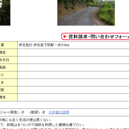
 通
伊豆急行 伊豆急下田駅 ~ 約11km
構造
年月日
面積
取り
 き
在階
費等
レジャー環境）-D （眺望）-B
※評価の説明
街地にも近く生活の便は悪くない。
地で、斜面はきついので傾斜を利用した建物を建てたい。