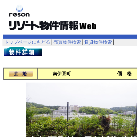
トップページにもどる
│
売買物件検索
│
賃貸物件検索
│
価 格
南伊豆町