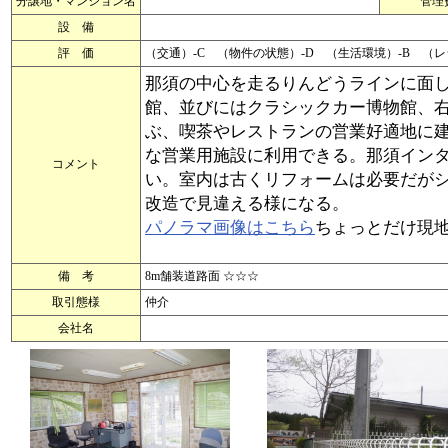
分譲地・マンション名
管理
設 備
評 価
（交通）-C （物件の状態）-D （生活環境）-B （
那須の中心を走るりんどうラインに面
館、並びにはクラシックカー博物館、
ぶ、喫茶やレストランの営業好適地に
な営業用施設に利用できる。那須イン
コメント
い。室内は古くリフォームは必要だが
改造で見違える様になる。
パノラマ画像はこちら
ちょっとだけ現
備 考
8m舗装道路面 ☆☆☆
取引態様
仲介
会社名