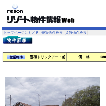
トップページにもどる
│
売買物件検索
│
賃貸物件検索
│
価 格
58
那須トリックアート前