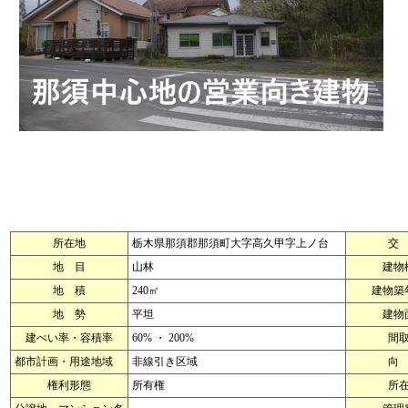
所在地
栃木県那須郡那須町大字高久甲字上ノ台
交
地 目
山林
建物
地 積
240㎡
建物築
地 勢
平坦
建物
建ぺい率・容積率
60% ・ 200%
間
都市計画・用途地域
非線引き区域
向
権利形態
所有権
所