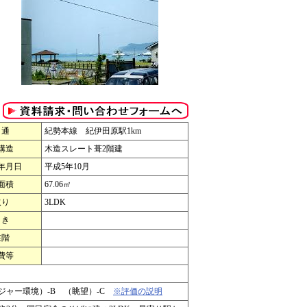
 通
紀勢本線 紀伊田原駅1km
構造
木造スレート葺2階建
年月日
平成5年10月
面積
67.06㎡
取り
3LDK
 き
在階
費等
レジャー環境）-B （眺望）-C
※評価の説明