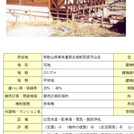
所在地
和歌山県東牟婁郡古座町田原字山谷
交
地 目
宅地
建物
地 積
211.57㎡
建物築
地 勢
平坦地
建物
建ぺい率・容積率
20% ・ 40%
間
都市計画・用途地域
都市計画区域外
向
権利形態
所有権
所
分譲地・マンション名
管理
設 備
公営水道・駐車場・電気・個別浄化
評 価
（交通）-A （物件の状態）-B （生活環境）-B （