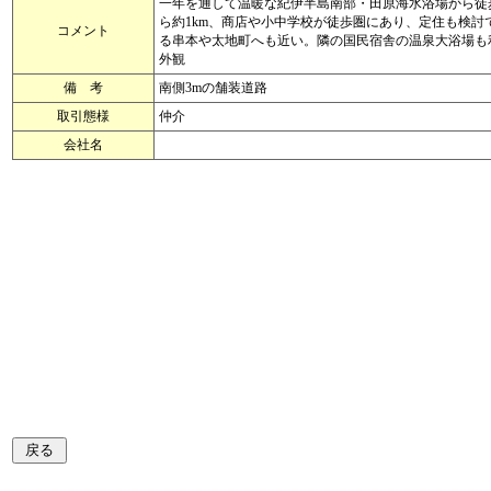
一年を通して温暖な紀伊半島南部・田原海水浴場から徒歩
ら約1km、商店や小中学校が徒歩圏にあり、定住も検
コメント
る串本や太地町へも近い。隣の国民宿舎の温泉大浴場も
外観
備 考
南側3mの舗装道路
取引態様
仲介
会社名