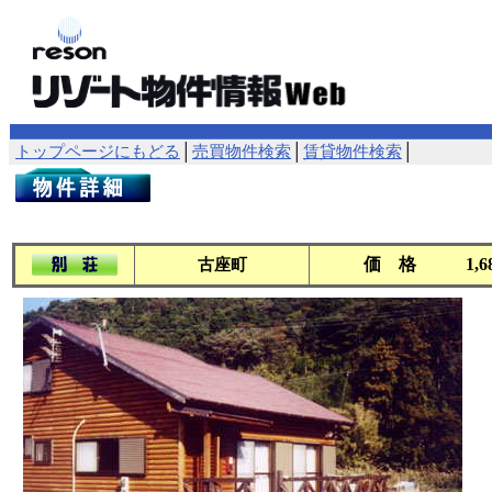
トップページにもどる
│
売買物件検索
│
賃貸物件検索
│
価 格
1,
古座町