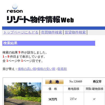
トップページにもどる
│
売買物件検索
│
賃貸物件検索
│
検索結果
9
検索の結果
件が該当しました。
1
9
～
件目まで表示しています。
1
1
全
ページ中
ページ目です。
並び替え：
価格の高い順
/
価格の安い順
/
新着順
No.120469
秩父市
価 格
敷地面積
間取/建物面積
237㎡
㎡
50万円