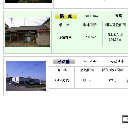
No.120441
寄居
価 格
敷地面積
間取/建物面積
4LDK以上
320.65㎡
1,100万円
144.14㎡
No.120427
みどり市
価 格
敷地面積
間取/建物面積
2,450万円
661㎡
275㎡
-