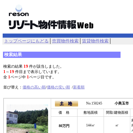
トップページにもどる
│
売買物件検索
│
賃貸物件検索
│
検索結果
19
検索の結果
件が該当しました。
1
19
～
件目まで表示しています。
1
1
全
ページ中
ページ目です。
並び替え：
価格の高い順
/
価格の安い順
/
新着順
No.150245
小美玉市
価 格
敷地面積
間取/建物面積
144㎡
㎡
80万円