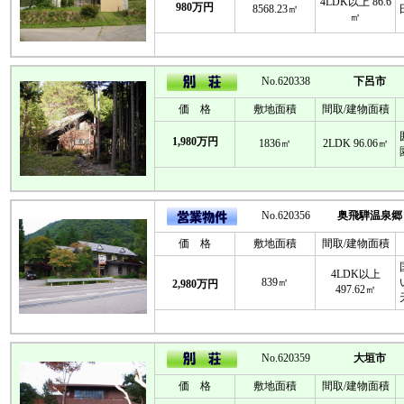
4LDK以上 86.6
980万円
8568.23㎡
㎡
No.620338
下呂市
価 格
敷地面積
間取/建物面積
1,980万円
1836㎡
2LDK 96.06㎡
No.620356
奥飛騨温泉郷
価 格
敷地面積
間取/建物面積
4LDK以上
839㎡
2,980万円
497.62㎡
No.620359
大垣市
価 格
敷地面積
間取/建物面積