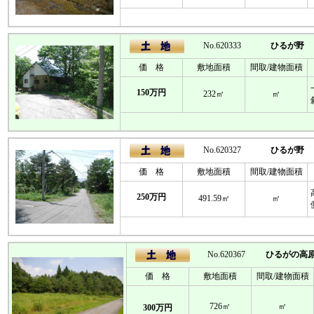
No.620333
ひるが野
価 格
敷地面積
間取/建物面積
150万円
232㎡
㎡
No.620327
ひるが野
価 格
敷地面積
間取/建物面積
250万円
491.59㎡
㎡
No.620367
ひるがの高
価 格
敷地面積
間取/建物面積
726㎡
㎡
300万円