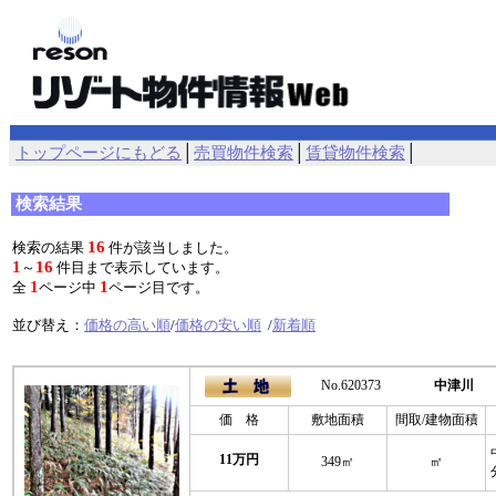
トップページにもどる
│
売買物件検索
│
賃貸物件検索
│
検索結果
16
検索の結果
件が該当しました。
1
16
～
件目まで表示しています。
1
1
全
ページ中
ページ目です。
並び替え：
価格の高い順
/
価格の安い順
/
新着順
No.620373
中津川
価 格
敷地面積
間取/建物面積
11万円
349㎡
㎡