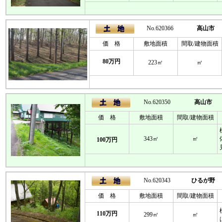
No.620366
高山市
価 格
敷地面積
間取/建物面積
80万円
223㎡
㎡
No.620350
高山市
価 格
敷地面積
間取/建物面積
343㎡
㎡
100万円
No.620343
ひるが野
価 格
敷地面積
間取/建物面積
110万円
299㎡
㎡