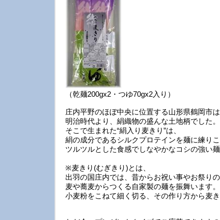
（乾麺200gx2・つゆ70gx2入り）
庄内平野のほぼ中央に位置する山形県鶴岡市は
明治時代より、絹織物の盛んな土地柄でした。
そこで生まれた“絹入り麦きり”は、
絹の成分であるシルクプロテインを麺に練りこ
ツルツルとした食感でしなやかなコシの強い麺
※麦きり(むぎきり)とは、
出羽の国庄内では、昔からお祝い事やお祭りの
麦や蕎麦からつくる自家製の麺を振舞います。
小麦粉をこねて細く切る、その作り方から麦き