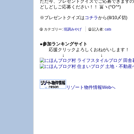
ただ今、プレゼントクイズでご応募できますの
どしどしご応募ください！！ 畄ヽ(^O^*)
※プレゼントクイズは
コチラ
から(8/10〆切)
カテゴリー:
現調みやげ
記入者:
cats
●
参加ランキングサイト
応援クリックよろしくおねがいします！
↓ ↓ 
リゾート物件情報Webへ