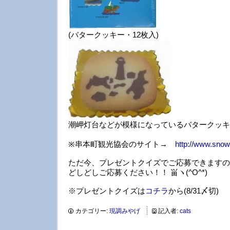
(バタークッキー・12枚入)
潮岬灯台などが模様になっているバタークッキ
※串本町観光協会のサイト→
http://www.snowb
ただ今、プレゼントクイズでご応募できますの
どしどしご応募ください！！ 畄ヽ(^O^*)
※プレゼントクイズは
コチラ
から(8/31〆切)
カテゴリー:
現調みやげ
記入者:
cats