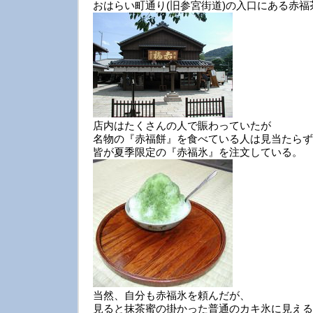
おはらい町通り(旧参宮街道)の入口にある赤
店内はたくさんの人で賑わっていたが
名物の『赤福餅』を食べている人は見当たらず
皆が夏季限定の『赤福氷』を注文している。
当然、自分も赤福氷を頼んだが、
見ると抹茶蜜の掛かった普通のカキ氷に見える