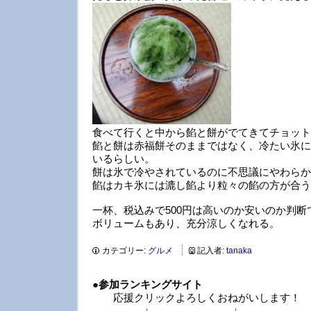
食べて行くと中から餡と餅がでてきてチョット
餡と餅は赤福餅そのままではなく、冷たい氷に
いるらしい。
餅は氷で冷やされているのに不思議にやわらか
餡はカキ氷には漉し餡より粒々の餡の方が合う
一杯、税込みで500円は高いのか安いのか判断
ボリュームもあり、充分涼しくなれる。
カテゴリー:
グルメ
記入者:
tanaka
●
参加ランキングサイト
応援クリックよろしくおねがいします！
↓ ↓ 