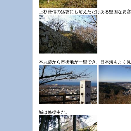
上杉謙信の猛攻にも耐えただけある堅固な要塞
本丸跡から市街地が一望でき、日本海もよく見
城は修復中だ。