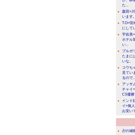
が、葬
た...
森田>
います。
T.O>
にしてい
宇佐美
ホテル
い...
ブルガ
たまに
いな。
コウち
見てい
るので..
アッサ
チャイ
CS優
インド
イ>無
お安い
卍の城物