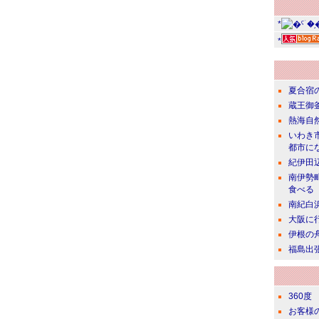
*
*
夏合宿
蔵王御
熱海自
いわき
都市に
紀伊田
南伊勢
食べる
南紀白
大阪に
伊根の
福島出
360度
お客様