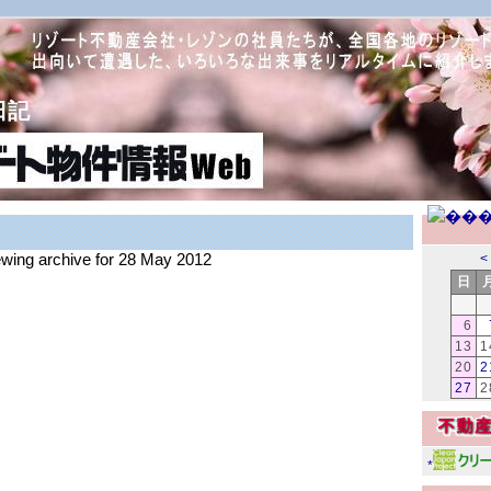
日記
iewing archive for 28 May 2012
<
日
6
13
1
20
2
27
2
*