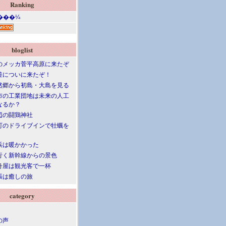
Ranking
bloglist
のメッカ菅平高原に来たぞ
釜についに来たぞ！
然郷から初島・大島を見る
市の工業団地は未来の人工
なるか？
辺の闘鶏神社
町のドライブインで牡蠣を
浜は暖かかった
行く新幹線からの景色
舟屋は観光客で一杯
張は癒しの旅
category
の声