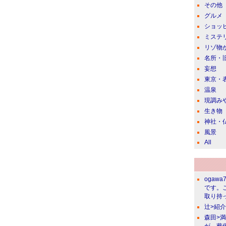
その他
グルメ
ショッ
ミステ
リゾ物
名所・
妄想
東京・
温泉
現調み
生き物
神社・
風景
All
ogawa
です。
取り持っ
辻>紹
森田>