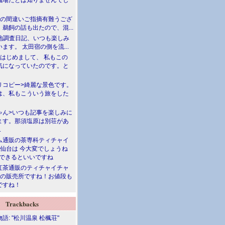
儀場だとは知りませんでし
川の間違いご指摘有難うござ
鵜飼の話も出たので、混...
現地調査日記、いつも楽しみ
ます。 太田宿の側を流...
>はじめまして、 私もこの
気になっていたのです。と
リコピー>綺麗な景色です。
は、私もこういう旅をした
ゃん>いつも記事を楽しみに
ます。那須塩原は別荘があ
.
ム通販の茶専科ティチャイ
>仙台は 今大変でしょうね
勝できるといいですね
紅茶通販のティチャイチャ
人の販売所ですね！お値段も
ですね！
Trackbacks
語: "松川温泉 松楓荘"