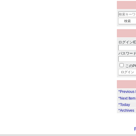
ログインID
パスワード
このP
*Previous
*Next Ite
*Today
*Archives