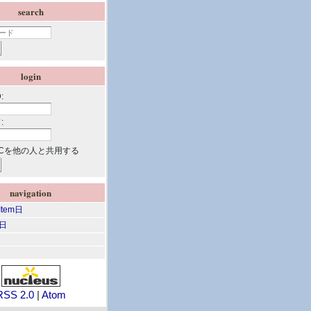
search
login
:
:
Cを他の人と共用する
navigation
 Item日
m日
RSS 2.0
|
Atom