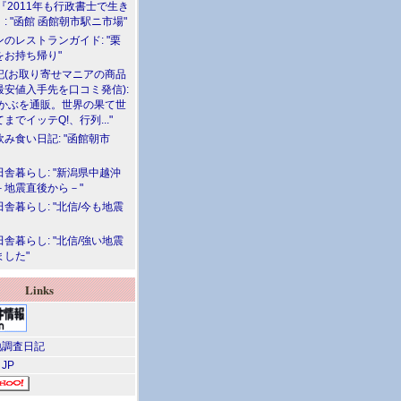
『2011年も行政書士で生き
: "函館 函館朝市駅ニ市場"
のレストランガイド: "栗
をお持ち帰り"
記(お取り寄せマニアの商品
最安値入手先を口コミ発信):
めかぶを通販。世界の果て世
までイッテQ!、行列..."
飲み食い日記: "函館朝市
舎暮らし: "新潟県中越沖
－地震直後から－"
舎暮らし: "北信/今も地震
舎暮らし: "北信/強い地震
ました"
Links
調査日記
 JP