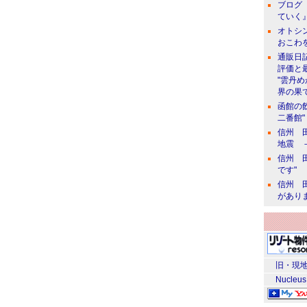
ブログ 
ていく』
オトシン
おこわ
通販日
評価と
"雲丹
界の果て
函館の
二番館"
信州 田
地震 
信州 田
です"
信州 田
があり
旧・現地
Nucleus