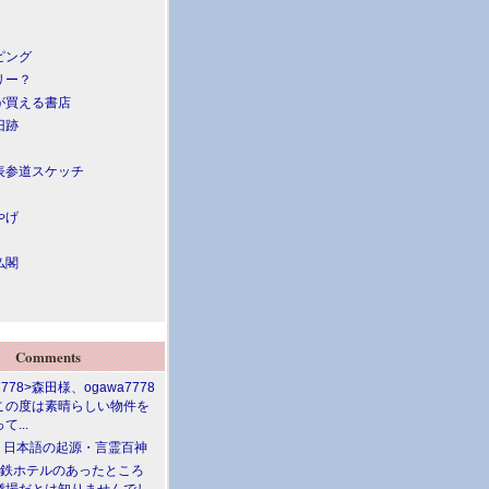
ピング
リー？
が買える書店
旧跡
表参道スケッチ
やげ
仏閣
Comments
7778>森田様、ogawa7778
この度は素晴らしい物件を
て...
介 日本語の起源・言霊百神
満鉄ホテルのあったところ