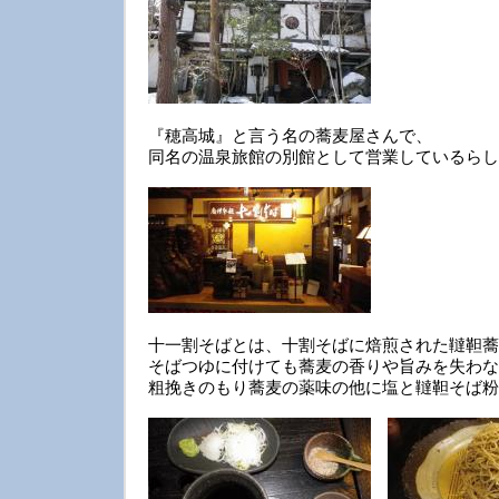
『穂高城』と言う名の蕎麦屋さんで、
同名の温泉旅館の別館として営業しているらし
十一割そばとは、十割そばに焙煎された韃靼蕎
そばつゆに付けても蕎麦の香りや旨みを失わな
粗挽きのもり蕎麦の薬味の他に塩と韃靼そば粉