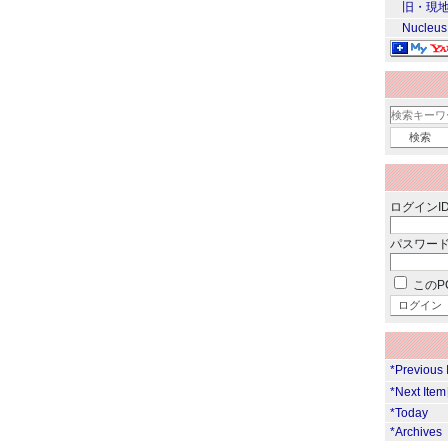
旧・現地
Nucleus
ログインID
パスワード
このP
*Previous
*Next Ite
*Today
*Archives