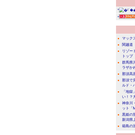
*
*
マック
関越道 
リゾー
トップ
群馬県
ラザか
那須高
那須で
ルド・
「地獄
い！？
神奈川
ット「
黒姫の
新潟県
箱島の