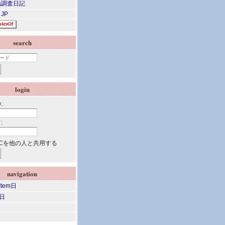
調査日記
 JP
search
login
:
:
Cを他の人と共用する
navigation
 Item日
m日