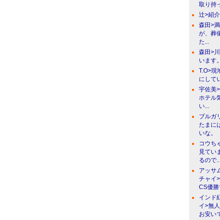
取り持っ
辻>紹
森田>
が、葬
た...
森田>
います。
T.O>
にしてい
宇佐美
ホテル
い...
ブルガ
たまに
いな。
コウち
見てい
るので..
アッサ
チャイ
CS優
インド
イ>無
お安い