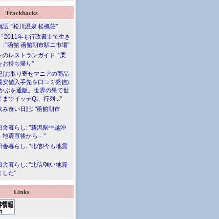
Trackbacks
語: "松川温泉 松楓荘"
『2011年も行政書士で生き
: "函館 函館朝市駅ニ市場"
のレストランガイド: "栗
をお持ち帰り"
記(お取り寄せマニアの商品
最安値入手先を口コミ発信):
めかぶを通販。世界の果て世
までイッテQ!、行列..."
飲み食い日記: "函館朝市
舎暮らし: "新潟県中越沖
－地震直後から－"
舎暮らし: "北信/今も地震
舎暮らし: "北信/強い地震
ました"
Links