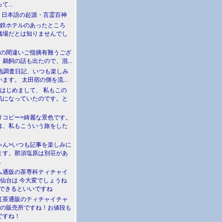
て...
介 日本語の起源・言霊百神
満鉄ホテルのあったところ
儀場だとは知りませんでし
川の間違いご指摘有難うござ
鵜飼の話も出たので、混...
現地調査日記、いつも楽しみ
ます。 太田宿の側を流...
>はじめまして、 私もこの
気になっていたのです。と
リコピー>綺麗な景色です。
は、私もこういう旅をした
ゃん>いつも記事を楽しみに
ます。那須塩原は別荘があ
.
ム通販の茶専科ティチャイ
>仙台は 今大変でしょうね
勝できるといいですね
紅茶通販のティチャイチャ
人の販売所ですね！お値段も
ですね！