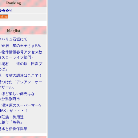
Ranking
bloglist
スバリュ石垣にて
寄居 星の王子さまP.A.
ト物件情報春号アクセス数
（スローライフ部門）
川場村 「道の駅 田園プ
わば」
原 食材の調達はここで！
見つけた「アジアン・オー
バザール」
」ほど楽しい商売はな
大分県別府市
・湯河原のスーパーマーケ
MAX」が・・・！
別荘族・御用達
上越市「魚勢」
湧水と伊香保温泉