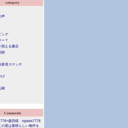
category
の声
ピング
リー？
が買える書店
旧跡
表参道スケッチ
やげ
仏閣
Comments
7778>森田様、ogawa7778
この度は素晴らしい物件を