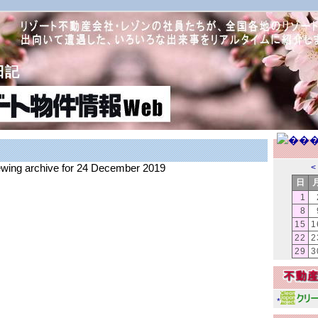
日記
iewing archive for 24 December 2019
<
日
1
8
15
1
22
2
29
3
*