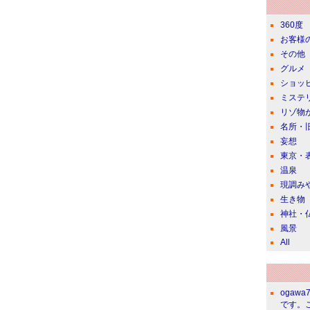
360度
お客様
その他
グルメ
ショッ
ミステ
リゾ物
名所・
妄想
東京・
温泉
現調み
生き物
神社・
風景
All
ogawa
です。