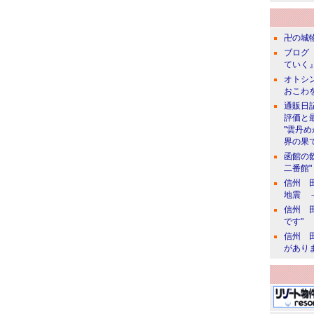
卍の城物
ブログ 
ていく』
オトシン
おこわ
通販日
評価と
"雲丹
界の果て
函館の
二番館"
信州 田
地震 
信州 田
です"
信州 田
があり