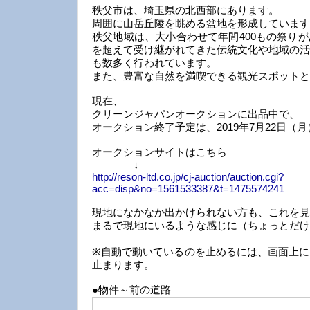
秩父市は、埼玉県の北西部にあります。
周囲に山岳丘陵を眺める盆地を形成しています
秩父地域は、大小合わせて年間400もの祭り
を超えて受け継がれてきた伝統文化や地域の活
も数多く行われています。
また、豊富な自然を満喫できる観光スポットと
現在、
クリーンジャパンオークションに出品中で、
オークション終了予定は、2019年7月22日（月
オークションサイトはこちら
↓
http://reson-ltd.co.jp/cj-auction/auction.cgi?
acc=disp&no=1561533387&t=1475574241
現地になかなか出かけられない方も、これを見
まるで現地にいるような感じに（ちょっとだけ
※自動で動いているのを止めるには、画面上に
止まります。
●物件～前の道路