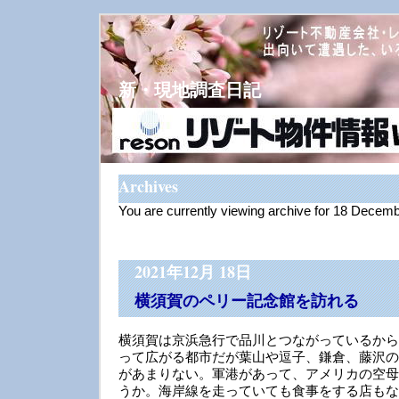
新・現地調査日記
Archives
You are currently viewing archive for 18 Decem
2021年12月 18日
横須賀のペリー記念館を訪れる
横須賀は京浜急行で品川とつながっているから
って広がる都市だが葉山や逗子、鎌倉、藤沢の
があまりない。軍港があって、アメリカの空母
うか。海岸線を走っていても食事をする店もな