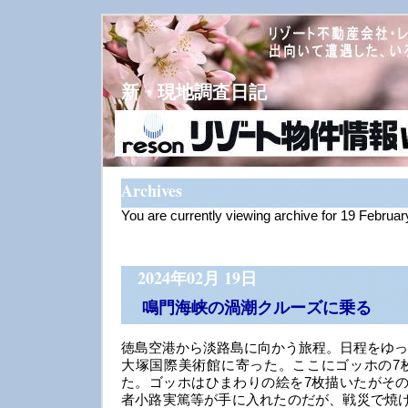
新・現地調査日記
Archives
You are currently viewing archive for 19 Februa
2024年02月 19日
鳴門海峡の渦潮クルーズに乗る
徳島空港から淡路島に向かう旅程。日程をゆっ
大塚国際美術館に寄った。ここにゴッホの7
た。ゴッホはひまわりの絵を7枚描いたがその
者小路実篤等が手に入れたのだが、戦災で焼け