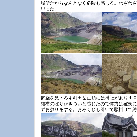
場所だからなんとなく危険も感じる。わざわざ
思った。
御釜を見下ろす刈田岳山頂には神社があり１０
結構のぼりがきついと感じたので体力は確実に
ずお参りをする。おみくじも引いて願掛けで縛