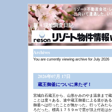
新・現地調査日記
Archives
You are currently viewing archive for July 2026
2026年07月 17日
蔵王御釜についに来たぞ！
宮城白石蔵王から、山形かみのやま温泉まで蔵
ことは度々ある。途中蔵王御釜に上る道がある
御釜へは行ったことが無かった。行ってみたら
ろだった。標高１７５９ｍで雲が頂上付近はか