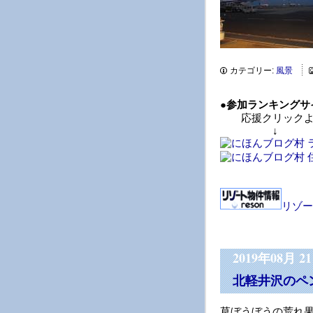
カテゴリー:
風景
●
参加ランキングサ
応援クリックよ
↓ 
リゾー
2019年08月 2
北軽井沢のペ
草ぼうぼうの荒れ