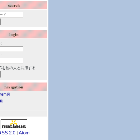
search
login
:
:
Cを他の人と共用する
navigation
 Item月
m月
RSS 2.0
|
Atom