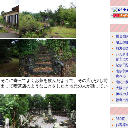
*
*
夏合宿
蔵王御
熱海自
いわき
都市に
紀伊田
南伊勢
食べる
、そこに寄ってよくお茶を飲んだようで、その店が少し前
南紀白
を出して喫茶店のようなことをしたと地元の人が話してい
大阪に
伊根の
福島出
360度
お客様