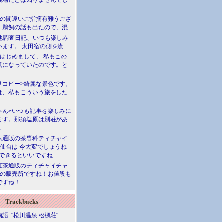
儀場だとは知りませんでし
川の間違いご指摘有難うござ
鵜飼の話も出たので、混...
現地調査日記、いつも楽しみ
ます。 太田宿の側を流...
>はじめまして、 私もこの
気になっていたのです。と
リコピー>綺麗な景色です。
は、私もこういう旅をした
ゃん>いつも記事を楽しみに
ます。那須塩原は別荘があ
.
ム通販の茶専科ティチャイ
>仙台は 今大変でしょうね
勝できるといいですね
紅茶通販のティチャイチャ
人の販売所ですね！お値段も
ですね！
Trackbacks
語: "松川温泉 松楓荘"