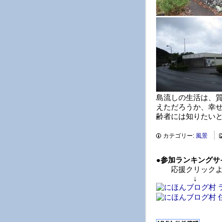
島流しの生活は、
えただろうか、幸
齢者には知りたい
カテゴリー:
風景
●
参加ランキングサ
応援クリックよ
↓ 