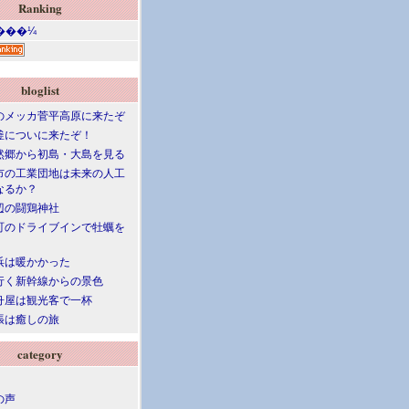
Ranking
bloglist
のメッカ菅平高原に来たぞ
釜についに来たぞ！
然郷から初島・大島を見る
市の工業団地は未来の人工
なるか？
辺の闘鶏神社
町のドライブインで牡蠣を
浜は暖かかった
行く新幹線からの景色
舟屋は観光客で一杯
張は癒しの旅
category
の声