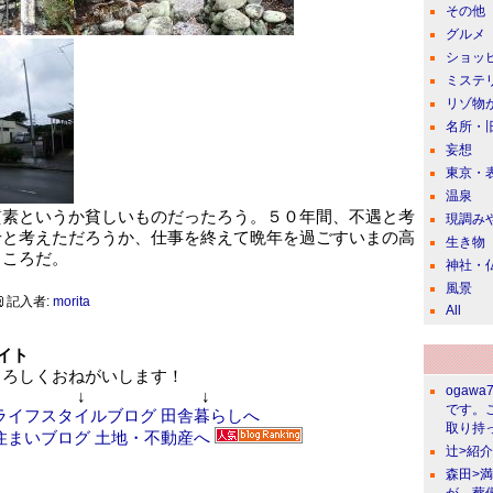
その他
グルメ
ショッ
ミステ
リゾ物
名所・
妄想
東京・
温泉
質素というか貧しいものだったろう。５０年間、不遇と考
現調み
せと考えただろうか、仕事を終えて晩年を過ごすいまの高
生き物
ところだ。
神社・
風景
記入者:
morita
All
イト
ろしくおねがいします！
ogawa
↓ ↓
です。
取り持っ
辻>紹
森田>