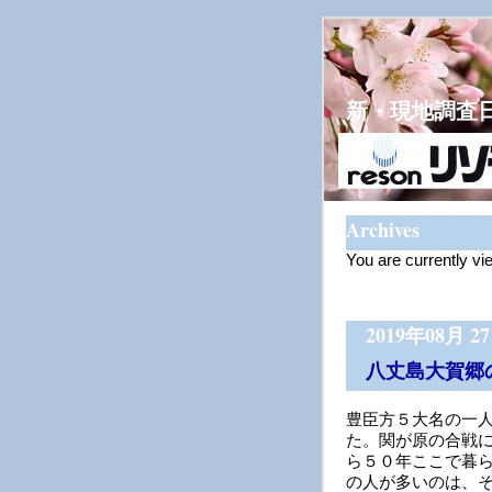
新・現地調査
Archives
You are currently vi
2019年08月 2
八丈島大賀郷
豊臣方５大名の一
た。関が原の合戦
ら５０年ここで暮
の人が多いのは、