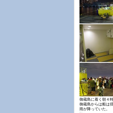
御蔵島に着く朝４
御蔵島からは船は
雨が降っていた。