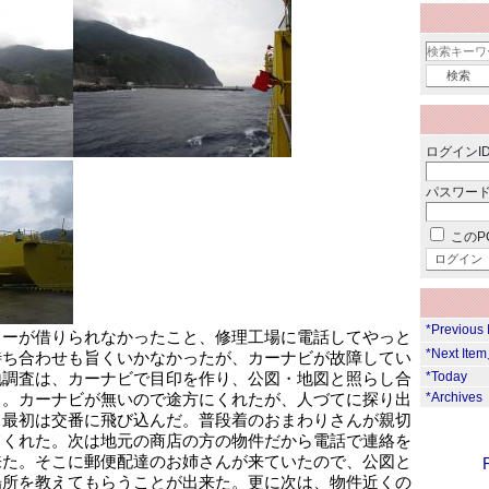
ログインID
パスワード
このP
*Previous
カーが借りられなかったこと、修理工場に電話してやっと
*Next Ite
待ち合わせも旨くいかなかったが、カーナビが故障してい
地調査は、カーナビで目印を作り、公図・地図と照らし合
*Today
る。カーナビが無いので途方にくれたが、人づてに探り出
*Archives
。最初は交番に飛び込んだ。普段着のおまわりさんが親切
てくれた。次は地元の商店の方の物件だから電話で連絡を
来た。そこに郵便配達のお姉さんが来ていたので、公図と
場所を教えてもらうことが出来た。更に次は、物件近くの