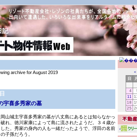
日記
ewing archive for August 2019
<
日
4
7日
11
1
の宇喜多秀家の墓
18
1
25
2
人岡山城主宇喜多秀家の墓が八丈島にあるとは知らなかっ
に破れ、徳川家康によって島に流されたようだ。３４歳か
らした。秀家の身内の人も一緒だったようで、浮田の名前
*
その子孫だろう。