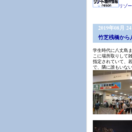
リゾー
2019年08月 2
竹芝桟橋から
学生時代に八丈島
こに場所取りして
指定されていて、
で、隣に誰もいな