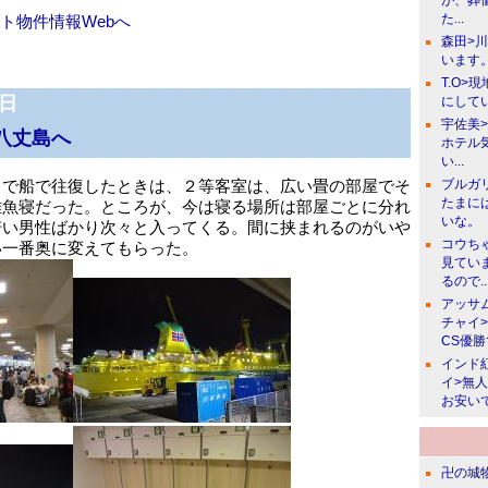
が、葬
た...
ト物件情報Webへ
森田>
います。
T.O>
4日
にしてい
宇佐美
八丈島へ
ホテル
い...
まで船で往復したときは、２等客室は、広い畳の部屋でそ
ブルガ
たまに
雑魚寝だった。ところが、今は寝る場所は部屋ごとに分れ
いな。
若い男性ばかり次々と入ってくる。間に挟まれるのがいや
コウち
い一番奥に変えてもらった。
見てい
るので..
アッサ
チャイ
CS優
インド
イ>無
お安い
卍の城物