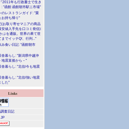
『2011年も行政書士で生き
: "函館 函館朝市駅ニ市場"
のレストランガイド: "栗
をお持ち帰り"
記(お取り寄せマニアの商品
最安値入手先を口コミ発信):
めかぶを通販。世界の果て世
までイッテQ!、行列..."
飲み食い日記: "函館朝市
舎暮らし: "新潟県中越沖
－地震直後から－"
舎暮らし: "北信/今も地震
舎暮らし: "北信/強い地震
ました"
Links
調査日記
 JP