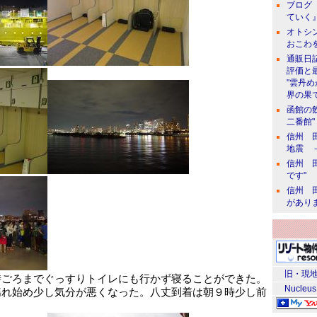
ブログ 
ていく』
オトシン
おこわ
通販日
評価と
"雲丹
界の果て
函館の
二番館"
信州 田
地震 
信州 田
です"
信州 田
があり
旧・現地
時ごろまでぐっすりトイレにも行かず寝ることができた。
Nucleus
揺れ始め少し気分が悪くなった。八丈到着は朝９時少し前