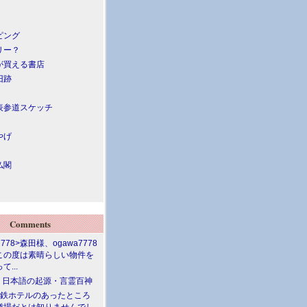
ピング
リー？
が買える書店
旧跡
表参道スケッチ
やげ
仏閣
Comments
7778>森田様、ogawa7778
この度は素晴らしい物件を
て...
介 日本語の起源・言霊百神
満鉄ホテルのあったところ