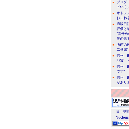
ブログ 
ていく』
オトシン
おこわ
通販日
評価と
"雲丹
界の果て
函館の
二番館"
信州 田
地震 
信州 田
です"
信州 田
があり
旧・現地
Nucleus