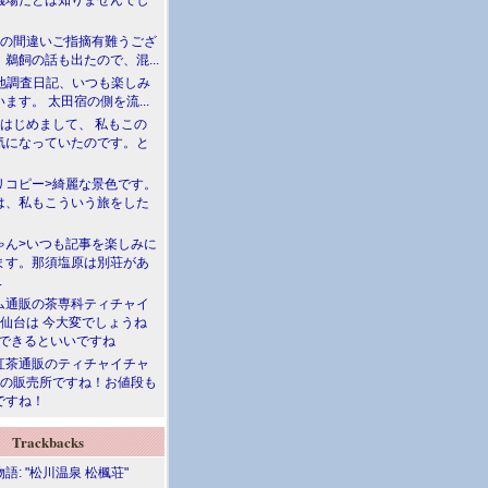
儀場だとは知りませんでし
川の間違いご指摘有難うござ
鵜飼の話も出たので、混...
現地調査日記、いつも楽しみ
ます。 太田宿の側を流...
>はじめまして、 私もこの
気になっていたのです。と
リコピー>綺麗な景色です。
は、私もこういう旅をした
ゃん>いつも記事を楽しみに
ます。那須塩原は別荘があ
.
ム通販の茶専科ティチャイ
>仙台は 今大変でしょうね
勝できるといいですね
紅茶通販のティチャイチャ
人の販売所ですね！お値段も
ですね！
Trackbacks
語: "松川温泉 松楓荘"