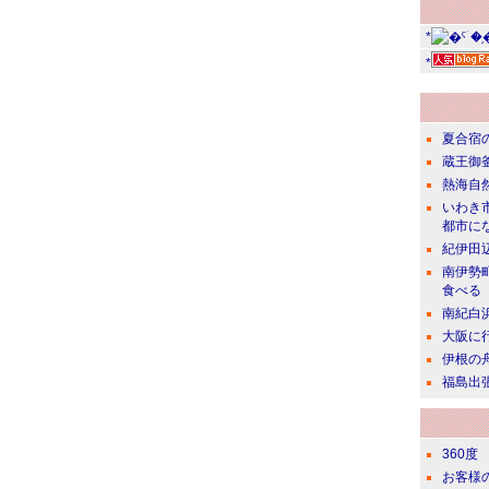
*
*
夏合宿
蔵王御
熱海自
いわき
都市に
紀伊田
南伊勢
食べる
南紀白
大阪に
伊根の
福島出
360度
お客様