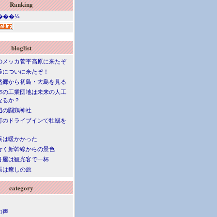
Ranking
bloglist
のメッカ菅平高原に来たぞ
釜についに来たぞ！
然郷から初島・大島を見る
市の工業団地は未来の人工
なるか？
辺の闘鶏神社
町のドライブインで牡蠣を
浜は暖かかった
行く新幹線からの景色
舟屋は観光客で一杯
張は癒しの旅
category
の声