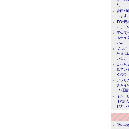
が、葬
た...
森田>
います。
T.O>
にしてい
宇佐美
ホテル
い...
ブルガ
たまに
いな。
コウち
見てい
るので..
アッサ
チャイ
CS優
インド
イ>無
お安い
卍の城物