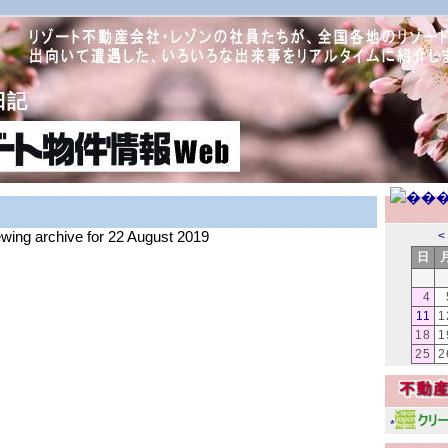
日記
ewing archive for 22 August 2019
<
日
4
11
1
18
1
25
2
*