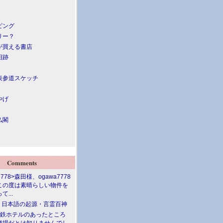
ピング
リー？
が買える書店
旧跡
表参道スケッチ
やげ
仏閣
Comments
7778>森田様、ogawa7778
この度は素晴らしい物件を
て...
介 日本語の起源・言霊百神
満鉄ホテルのあったところ