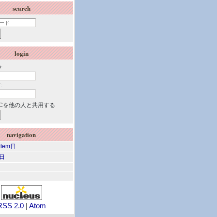
search
login
:
:
Cを他の人と共用する
navigation
 Item日
m日
RSS 2.0
|
Atom