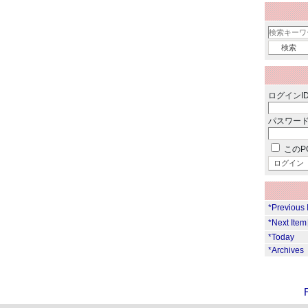
ログインID
パスワード
このP
*Previous
*Next Ite
*Today
*Archives