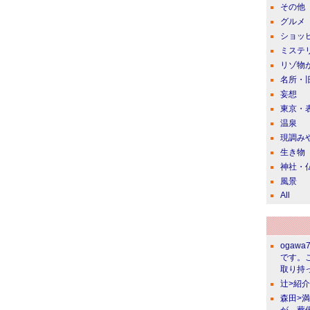
その他
グルメ
ショッ
ミステ
リゾ物
名所・
妄想
東京・
温泉
現調み
生き物
神社・
風景
All
ogawa
です。
取り持っ
辻>紹
森田>