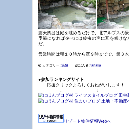
露天風呂は庭を眺めるだけで、北アルプスの景
季節になれば夕べには鈴虫の声に耳を傾けな
だ。
営業時間は朝１０時から夜９時までで、第３木
カテゴリー:
温泉
記入者:
tanaka
●
参加ランキングサイト
応援クリックよろしくおねがいします！
↓ ↓ 
リゾート物件情報Webへ