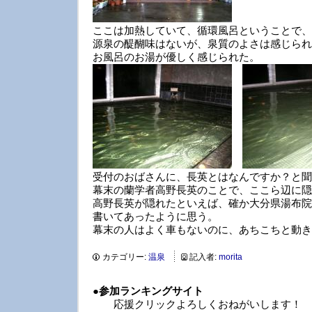
ここは加熱していて、循環風呂ということで、
源泉の醍醐味はないが、泉質のよさは感じられ
お風呂のお湯が優しく感じられた。
受付のおばさんに、長英とはなんですか？と聞
幕末の蘭学者高野長英のことで、ここら辺に隠
高野長英が隠れたといえば、確か大分県湯布院
書いてあったように思う。
幕末の人はよく車もないのに、あちこちと動き
カテゴリー:
温泉
記入者:
morita
●
参加ランキングサイト
応援クリックよろしくおねがいします！