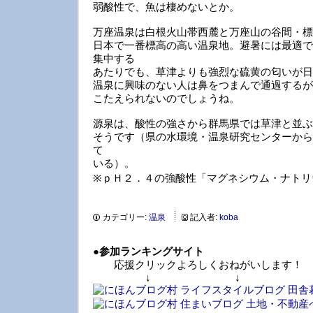
弱酸性で、魚は棲めないとか。
万座温泉は白根火山帯西麓と万座山の谷間・標
日本で一番標高の高い温泉地。避暑には最適で
集中する
あたりでも、草津よりも強烈な硫黄の匂いが日
温泉に興味のない人は鼻をつまんで通過するが
こたえられないのでしょうね。
源泉は、酸性の強さから群馬県では草津と並ぶ
そうです（県の水環境・温泉研究センターから
て
いる）。
※ｐＨ２．４の強酸性「マグネシウム・ナトリ
カテゴリー:
温泉
記入者:
koba
●
参加ランキングサイト
応援クリックよろしくおねがいします！
↓ ↓ 