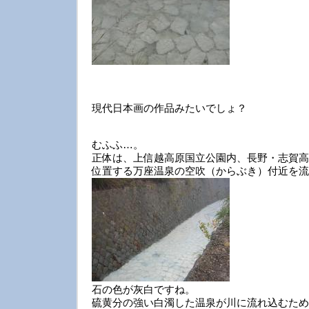
現代日本画の作品みたいでしょ？
むふふ…。
正体は、上信越高原国立公園内、長野・志賀高
位置する万座温泉の空吹（からぶき）付近を流
石の色が灰白ですね。
硫黄分の強い白濁した温泉が川に流れ込むため