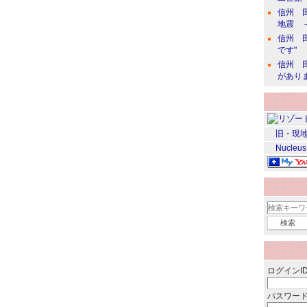
信州 田
地震 
信州 田
です"
信州 田
があり
旧・現地
Nucleus
ログインID
パスワード