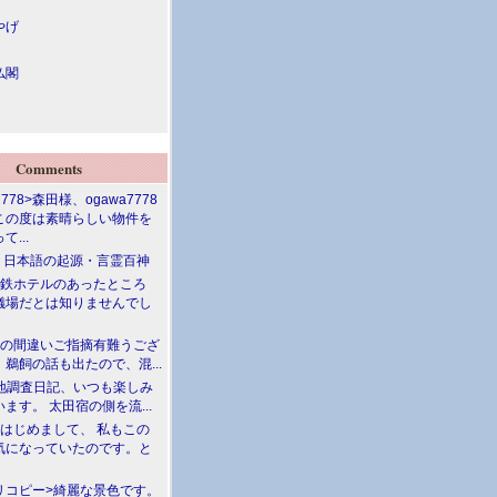
やげ
仏閣
Comments
7778>森田様、ogawa7778
この度は素晴らしい物件を
て...
介 日本語の起源・言霊百神
満鉄ホテルのあったところ
儀場だとは知りませんでし
川の間違いご指摘有難うござ
鵜飼の話も出たので、混...
現地調査日記、いつも楽しみ
ます。 太田宿の側を流...
>はじめまして、 私もこの
気になっていたのです。と
リコピー>綺麗な景色です。