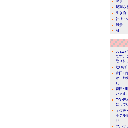
温泉
現調み
生き物
神社・
風景
All
ogawa
です。
取り持っ
辻>紹
森田>
が、葬
た...
森田>
います。
T.O>
にしてい
宇佐美
ホテル
い...
ブルガ