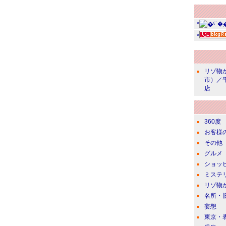
*
*
リゾ物
市）／
店
360度
お客様
その他
グルメ
ショッ
ミステ
リゾ物
名所・
妄想
東京・