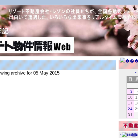
日記
iewing archive for 05 May 2015
<
日
3
10
1
17
1
24
2
31
*