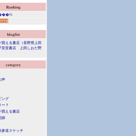
Ranking
bloglist
が買える書店（長野県上田
平安堂書店 上田しおだ野
category
の声
ピング
リー？
が買える書店
旧跡
表参道スケッチ