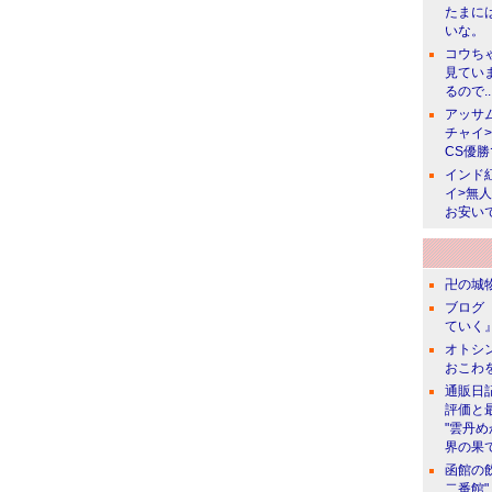
たまに
いな。
コウち
見てい
るので..
アッサ
チャイ
CS優
インド
イ>無
お安い
卍の城物
ブログ 
ていく』
オトシン
おこわ
通販日
評価と
"雲丹
界の果て
函館の
二番館"