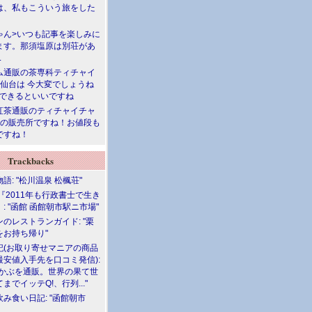
は、私もこういう旅をした
ゃん>いつも記事を楽しみに
ます。那須塩原は別荘があ
.
ム通販の茶専科ティチャイ
>仙台は 今大変でしょうね
勝できるといいですね
紅茶通販のティチャイチャ
人の販売所ですね！お値段も
ですね！
Trackbacks
語: "松川温泉 松楓荘"
『2011年も行政書士で生き
: "函館 函館朝市駅ニ市場"
のレストランガイド: "栗
をお持ち帰り"
記(お取り寄せマニアの商品
最安値入手先を口コミ発信):
めかぶを通販。世界の果て世
までイッテQ!、行列..."
飲み食い日記: "函館朝市