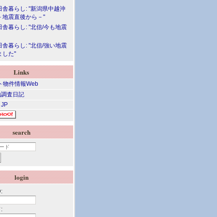
舎暮らし: "新潟県中越沖
－地震直後から－"
舎暮らし: "北信/今も地震
舎暮らし: "北信/強い地震
ました"
Links
調査日記
 JP
search
login
:
: