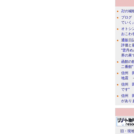
卍の城物
ブログ 
ていく』
オトシン
おこわ
通販日
評価と
"雲丹
界の果て
函館の
二番館"
信州 田
地震 
信州 田
です"
信州 田
があり
旧・現地