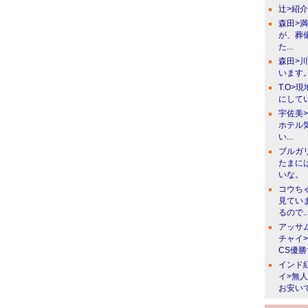
辻>紹
森田>
が、葬
た...
森田>
います。
T.O>
にしてい
宇佐美
ホテル
い...
ブルガ
たまに
いな。
コウち
見てい
るので..
アッサ
チャイ
CS優
インド
イ>無
お安い