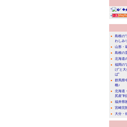
*
*
島根の
わしみ
山形・
島根の
北海道の
福岡の
け”と
ば”
群馬県
種♪
北海道
尻産“利
福井県
宮崎完
大分・佐