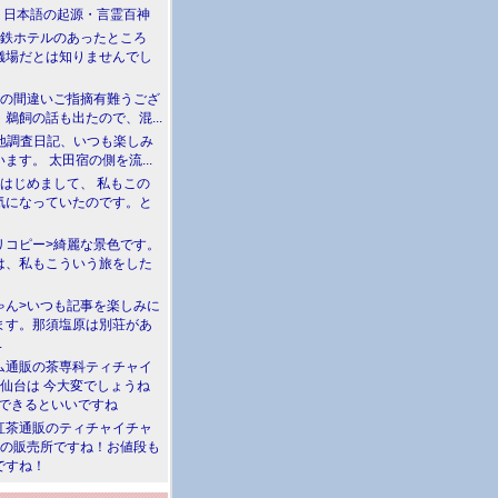
介 日本語の起源・言霊百神
満鉄ホテルのあったところ
儀場だとは知りませんでし
川の間違いご指摘有難うござ
鵜飼の話も出たので、混...
現地調査日記、いつも楽しみ
ます。 太田宿の側を流...
>はじめまして、 私もこの
気になっていたのです。と
リコピー>綺麗な景色です。
は、私もこういう旅をした
ゃん>いつも記事を楽しみに
ます。那須塩原は別荘があ
.
ム通販の茶専科ティチャイ
>仙台は 今大変でしょうね
勝できるといいですね
紅茶通販のティチャイチャ
人の販売所ですね！お値段も
ですね！