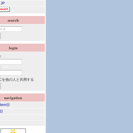
 JP
search
login
:
:
Cを他の人と共用する
navigation
 Item日
m日