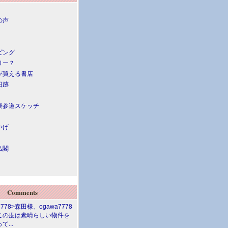
の声
ピング
リー？
が買える書店
旧跡
表参道スケッチ
やげ
仏閣
Comments
7778>森田様、ogawa7778
この度は素晴らしい物件を
て...