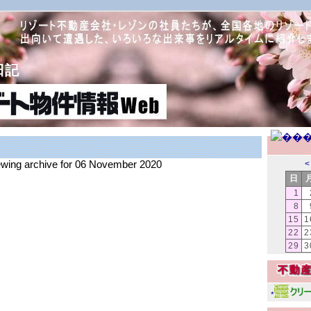
日記
iewing archive for 06 November 2020
<
日
1
8
15
1
22
2
29
3
*