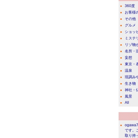
360度
お客様
その他
グルメ
ショッ
ミステ
リゾ物
名所・
妄想
東京・
温泉
現調み
生き物
神社・
風景
All
ogawa
です。
取り持っ