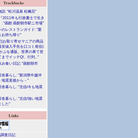
Trackbacks
語: "松川温泉 松楓荘"
『2011年も行政書士で生き
: "函館 函館朝市駅ニ市場"
のレストランガイド: "栗
をお持ち帰り"
記(お取り寄せマニアの商品
最安値入手先を口コミ発信):
めかぶを通販。世界の果て世
までイッテQ!、行列..."
飲み食い日記: "函館朝市
舎暮らし: "新潟県中越沖
－地震直後から－"
舎暮らし: "北信/今も地震
舎暮らし: "北信/強い地震
ました"
Links
調査日記