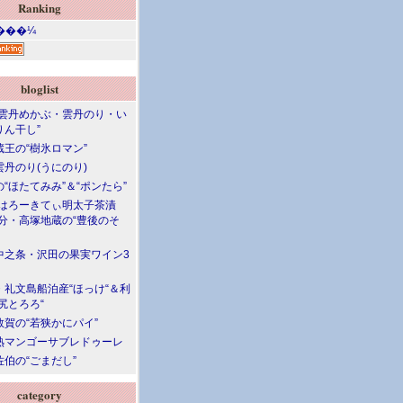
Ranking
bloglist
“雲丹めかぶ・雲丹のり・い
りん干し”
蔵王の“樹氷ロマン”
雲丹のり(うにのり)
“ほたてみみ”＆“ポンたら”
“はろーきてぃ明太子茶漬
大分・高塚地蔵の“豊後のそ
中之条・沢田の果実ワイン3
・礼文島船泊産“ほっけ“＆利
尻とろろ“
敦賀の“若狭かにパイ”
熟マンゴーサブレドゥーレ
伯の“ごまだし”
category