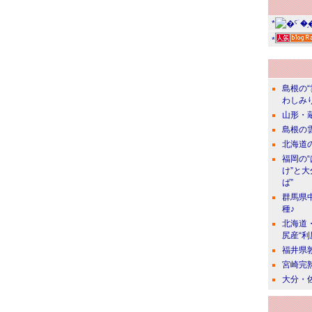
*
*
島根の
わしみ
山形・
島根の
北海道の
福岡の
け”と
ば”
群馬県
種♪
北海道
尻産“利
福井県
宮崎完
大分・佐