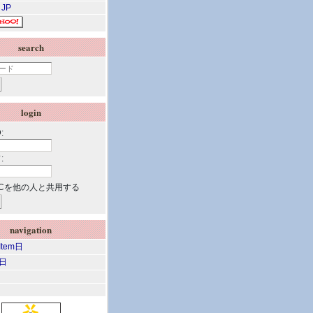
 JP
search
login
:
:
Cを他の人と共用する
navigation
 Item日
m日