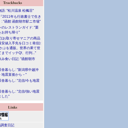
Trackbacks
語: "松川温泉 松楓荘"
『2011年も行政書士で生き
: "函館 函館朝市駅ニ市場"
のレストランガイド: "栗
をお持ち帰り"
記(お取り寄せマニアの商品
最安値入手先を口コミ発信):
めかぶを通販。世界の果て世
までイッテQ!、行列..."
飲み食い日記: "函館朝市
舎暮らし: "新潟県中越沖
－地震直後から－"
舎暮らし: "北信/今も地震
舎暮らし: "北信/強い地震
ました"
Links
調査日記