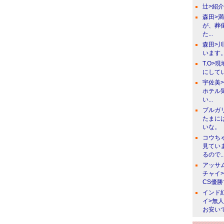
辻>紹
森田>
が、葬
た...
森田>
います。
T.O>
にしてい
宇佐美
ホテル
い...
ブルガ
たまに
いな。
コウち
見てい
るので..
アッサ
チャイ
CS優
インド
イ>無
お安い