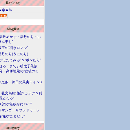
Ranking
bloglist
“雲丹めかぶ・雲丹のり・い
りん干し”
蔵王の“樹氷ロマン”
雲丹のり(うにのり)
“ほたてみみ”＆“ポンたら”
“はろーきてぃ明太子茶漬
大分・高塚地蔵の“豊後のそ
中之条・沢田の果実ワイン3
・礼文島船泊産“ほっけ“＆利
尻とろろ“
敦賀の“若狭かにパイ”
熟マンゴーサブレドゥーレ
伯の“ごまだし”
category