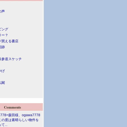
の声
ピング
リー？
が買える書店
旧跡
表参道スケッチ
やげ
仏閣
Comments
7778>森田様、ogawa7778
この度は素晴らしい物件を
て...