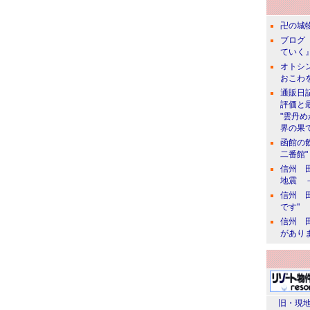
卍の城物
ブログ 
ていく』
オトシン
おこわ
通販日
評価と
"雲丹
界の果て
函館の
二番館"
信州 田
地震 
信州 田
です"
信州 田
があり
旧・現地