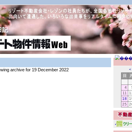
日記
iewing archive for 19 December 2022
<
日
4
11
1
18
1
25
2
*