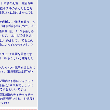
介 日本語の起源・言霊百神
満鉄ホテルのあったところ
儀場だとは知りませんでし
川の間違いご指摘有難うござ
鵜飼の話も出たので、混...
現地調査日記、いつも楽しみ
ます。 太田宿の側を流...
>はじめまして、 私もこの
気になっていたのです。と
リコピー>綺麗な景色です。
は、私もこういう旅をした
ゃん>いつも記事を楽しみに
ます。那須塩原は別荘があ
.
ム通販の茶専科ティチャイ
>仙台は 今大変でしょうね
勝できるといいですね
紅茶通販のティチャイチャ
人の販売所ですね！お値段も
ですね！