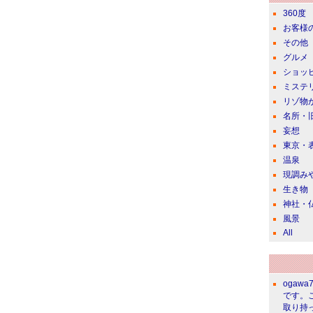
360度
お客様
その他
グルメ
ショッ
ミステ
リゾ物
名所・
妄想
東京・
温泉
現調み
生き物
神社・
風景
All
ogawa
です。
取り持っ