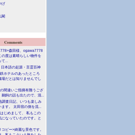
やげ
仏閣
Comments
7778>森田様、ogawa7778
この度は素晴らしい物件を
て...
介 日本語の起源・言霊百神
満鉄ホテルのあったところ
儀場だとは知りませんでし
川の間違いご指摘有難うござ
鵜飼の話も出たので、混...
現地調査日記、いつも楽しみ
ます。 太田宿の側を流...
>はじめまして、 私もこの
気になっていたのです。と
リコピー>綺麗な景色です。
は、私もこういう旅をした