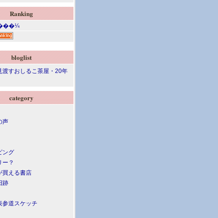
Ranking
bloglist
見渡すおしるこ茶屋・20年
category
の声
ピング
リー？
が買える書店
旧跡
表参道スケッチ