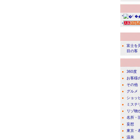
*
*
富士を
目の客
360度
お客様
その他
グルメ
ショッ
ミステ
リゾ物
名所・
妄想
東京・
温泉