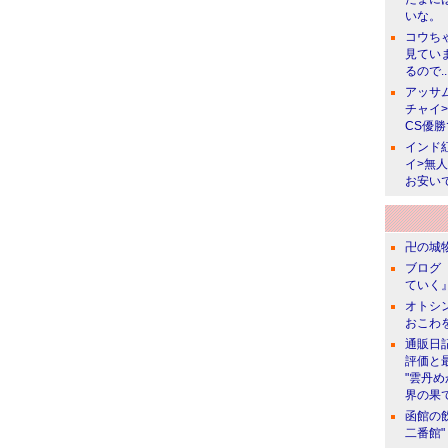
いな。
コウち
見てい
るので..
アッサ
チャイ
CS優
インド
イ>無
お安い
卍の城物
ブログ 
ていく』
オトシン
おこわ
通販日
評価と
"雲丹
界の果て
函館の
二番館"