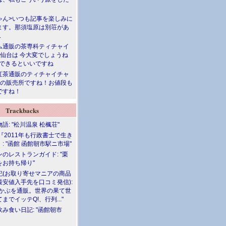
ゃん>いつも記事を楽しみに
ます。那須塩原は別荘があ
.
ム通販の茶専科ティチャイ
>仙台は 今大変でしょうね
勝できるといいですね
紅茶通販のティチャイチャ
人の販売所ですね！お値段も
ですね！
Trackbacks
語: "松川温泉 松楓荘"
『2011年も行政書士で生き
: "函館 函館朝市駅ニ市場"
のレストランガイド: "栗
をお持ち帰り"
記(お取り寄せマニアの商品
最安値入手先を口コミ発信):
めかぶを通販。世界の果て世
までイッテQ!、行列..."
飲み食い日記: "函館朝市