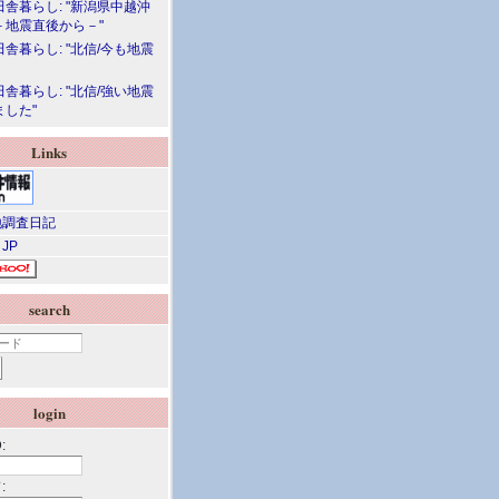
舎暮らし: "新潟県中越沖
－地震直後から－"
舎暮らし: "北信/今も地震
舎暮らし: "北信/強い地震
ました"
Links
調査日記
 JP
search
login
:
: