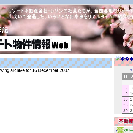
日記
iewing archive for 16 December 2007
<
日
2
9
1
16
1
23
2
30
3
*