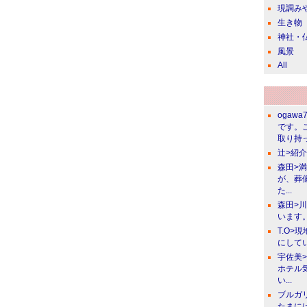
現調み
生き物
神社・
風景
All
ogawa
です。
取り持っ
辻>紹
森田>
が、葬
た...
森田>
います。
T.O>
にしてい
宇佐美
ホテル
い...
ブルガ
たまに