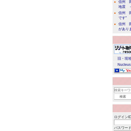
信州 田
地震 
信州 田
です"
信州 田
があり
旧・現地
Nucleus
ログインID
パスワード