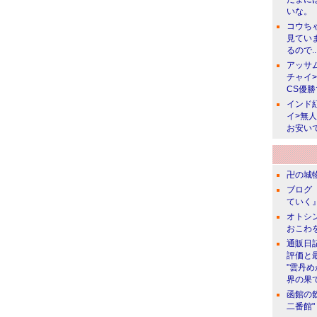
いな。
コウち
見てい
るので..
アッサ
チャイ
CS優
インド
イ>無
お安い
卍の城物
ブログ 
ていく』
オトシン
おこわ
通販日
評価と
"雲丹
界の果て
函館の
二番館"