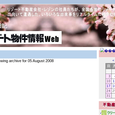
日記
ewing archive for 05 August 2008
<
日
3
10
1
17
1
24
2
31
*