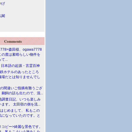
やげ
仏閣
Comments
7778>森田様、ogawa7778
この度は素晴らしい物件を
て...
介 日本語の起源・言霊百神
満鉄ホテルのあったところ
儀場だとは知りませんでし
川の間違いご指摘有難うござ
鵜飼の話も出たので、混...
現地調査日記、いつも楽しみ
ます。 太田宿の側を流...
>はじめまして、 私もこの
気になっていたのです。と
リコピー>綺麗な景色です。
は、私もこういう旅をした