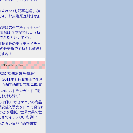
ゃん>いつも記事を楽しみに
ます。那須塩原は別荘があ
.
ム通販の茶専科ティチャイ
>仙台は 今大変でしょうね
勝できるといいですね
紅茶通販のティチャイチャ
人の販売所ですね！お値段も
ですね！
Trackbacks
語: "松川温泉 松楓荘"
『2011年も行政書士で生き
: "函館 函館朝市駅ニ市場"
のレストランガイド: "栗
をお持ち帰り"
記(お取り寄せマニアの商品
最安値入手先を口コミ発信):
めかぶを通販。世界の果て世
までイッテQ!、行列..."
飲み食い日記: "函館朝市