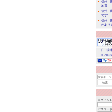
信州 田
地震 
信州 田
です"
信州 田
があり
旧・現地
Nucleus
ログインID
パスワード