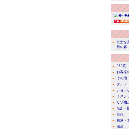
*
*
富士を
目の客
360度
お客様
その他
グルメ
ショッ
ミステ
リゾ物
名所・
妄想
東京・
温泉