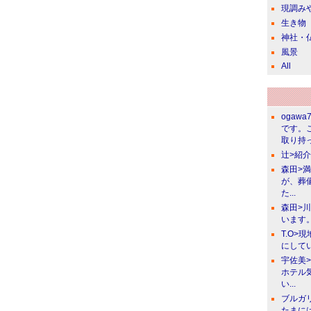
現調み
生き物
神社・
風景
All
ogawa
です。
取り持っ
辻>紹
森田>
が、葬
た...
森田>
います。
T.O>
にしてい
宇佐美
ホテル
い...
ブルガ
たまに