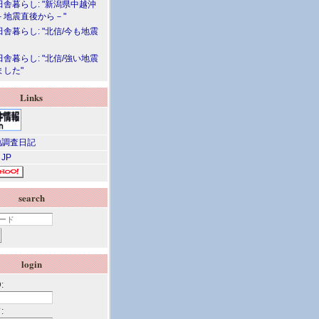
舎暮らし: "新潟県中越沖
－地震直後から－"
舎暮らし: "北信/今も地震
舎暮らし: "北信/強い地震
ました"
Links
調査日記
 JP
search
login
:
: