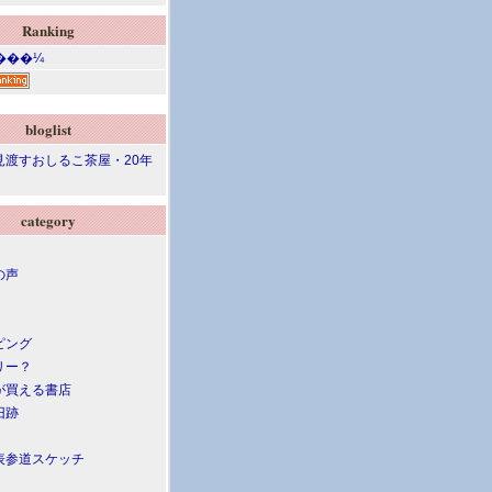
Ranking
bloglist
見渡すおしるこ茶屋・20年
category
の声
ピング
リー？
が買える書店
旧跡
表参道スケッチ