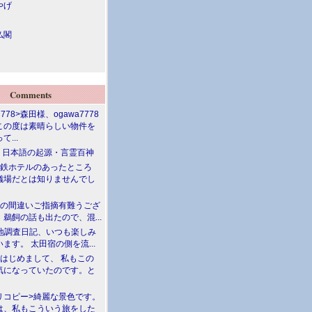
やげ
仏閣
Comments
7778>森田様、ogawa7778
この度は素晴らしい物件を
て...
介 日本語の起源・言霊百神
満鉄ホテルのあったところ
儀場だとは知りませんでし
川の間違いご指摘有難うござ
鵜飼の話も出たので、混...
現地調査日記、いつも楽しみ
ます。 太田宿の側を流...
>はじめまして、 私もこの
気になっていたのです。と
リコピー>綺麗な景色です。
は、私もこういう旅をした