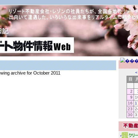
日記
ewing archive for October 2011
<
日
2
9
1
16
1
23
2
30
3
*