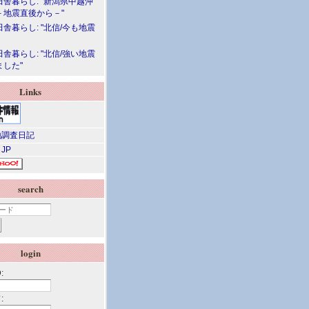
舎暮らし: "新潟県中越沖
－地震直後から－"
舎暮らし: "北信/今も地震
舎暮らし: "北信/強い地震
ました"
Links
調査日記
 JP
search
login
:
: