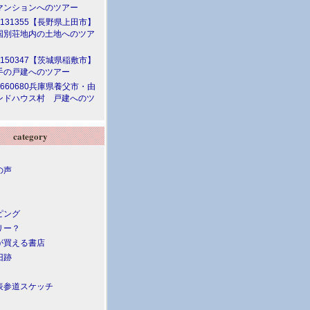
マンションへのツアー
.131355【長野県上田市】
国別荘地内の土地へのツア
.150347【茨城県稲敷市】
手の戸建へのツアー
.660680兵庫県養父市・由
ンドハウス村 戸建へのツ
category
の声
ピング
リー？
が買える書店
旧跡
表参道スケッチ