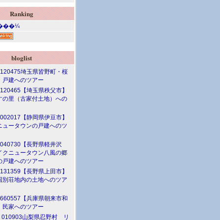
Ranking
bloglist
.120475埼玉県皆野町・桜
 戸建へのツアー
.120465【埼玉県秩父市】
すの里（古家付土地）への
.002017【静岡県伊豆市】
ニュータウンの戸建へのツ
.040730【長野県軽井沢
イクニュータウン八風の郷
の戸建へのツアー
.131359【長野県上田市】
国別荘地内の土地へのツア
.660557【兵庫県朝来市和
】民家へのツアー
. 010903山梨県忍野村 リ