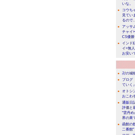
いな。
コウち
見てい
るので..
アッサ
チャイ
CS優
インド
イ>無
お安い
卍の城物
ブログ 
ていく』
オトシン
おこわ
通販日
評価と
"雲丹
界の果て
函館の
二番館"