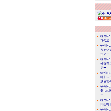
*
*
物件No
花の里
物件No
うぐい
ツアー
物件No
修善寺
アー
物件No
町】レ
別荘地
物件No
美しの
ー
物件No
田山町
物件No