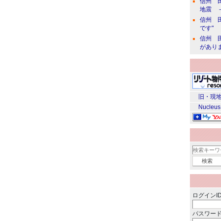
信州 田
地震 
信州 田
です"
信州 田
があり
旧・現地
Nucleus
ログインID
パスワード