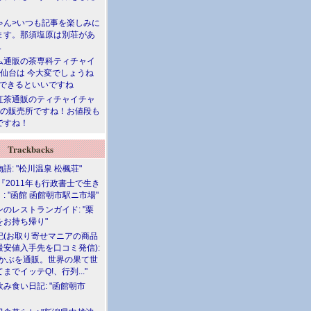
ゃん>いつも記事を楽しみに
ます。那須塩原は別荘があ
.
ム通販の茶専科ティチャイ
>仙台は 今大変でしょうね
勝できるといいですね
紅茶通販のティチャイチャ
人の販売所ですね！お値段も
ですね！
Trackbacks
語: "松川温泉 松楓荘"
『2011年も行政書士で生き
: "函館 函館朝市駅ニ市場"
のレストランガイド: "栗
をお持ち帰り"
記(お取り寄せマニアの商品
最安値入手先を口コミ発信):
めかぶを通販。世界の果て世
までイッテQ!、行列..."
飲み食い日記: "函館朝市