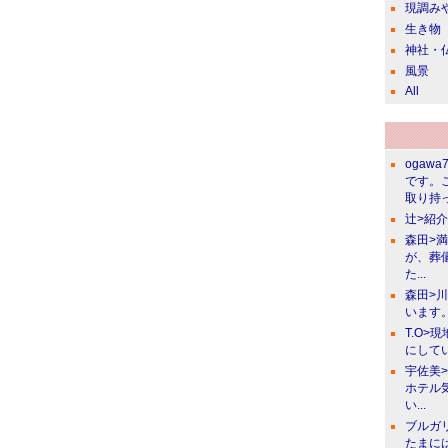
現調み
生き物
神社・
風景
All
ogawa
です。
取り持っ
辻>紹
森田>
が、葬
た...
森田>
います。
T.O>
にしてい
宇佐美
ホテル
い...
ブルガ
たまに