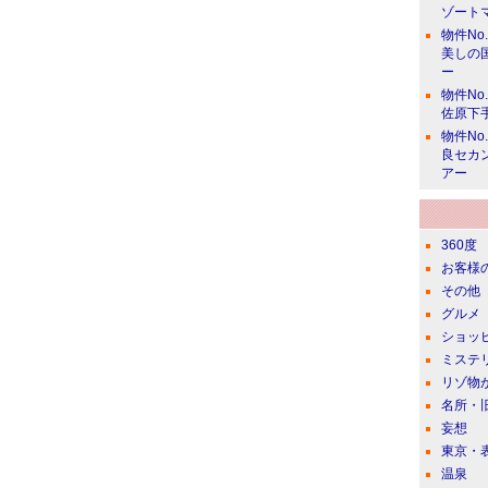
ゾート
物件No
美しの
ー
物件No
佐原下
物件No
良セカ
アー
360度
お客様
その他
グルメ
ショッ
ミステ
リゾ物
名所・
妄想
東京・
温泉