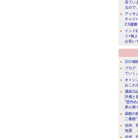
見てい
るので..
アッサ
チャイ
CS優
インド
イ>無
お安い
卍の城物
ブログ 
ていく』
オトシン
おこわ
通販日
評価と
"雲丹
界の果て
函館の
二番館"
信州 田
地震 
信州 田