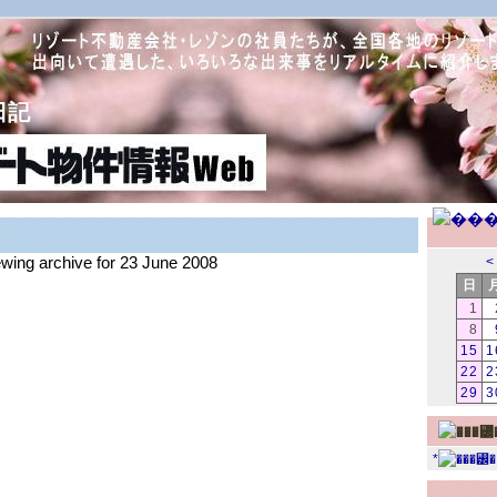
日記
ewing archive for 23 June 2008
<
日
1
8
15
1
22
2
29
3
*