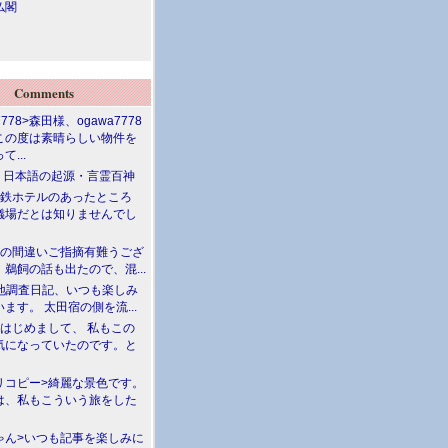
仏閣
Comments
7778>森田様、ogawa7778
この度は素晴らしい物件を
て...
介 日本語の起源・言霊百神
満鉄ホテルのあったところ
儀場だとは知りませんでし
川の間違いご指摘有難うござ
鵜飼の話も出たので、混...
現地調査日記、いつも楽しみ
ます。 太田宿の側を流...
>はじめまして、 私もこの
気になっていたのです。と
リコピー>綺麗な景色です。
は、私もこういう旅をした
ゃん>いつも記事を楽しみに