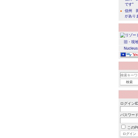
です"
信州 田
があり
旧・現地
Nucleus
ログインID
パスワード
このP