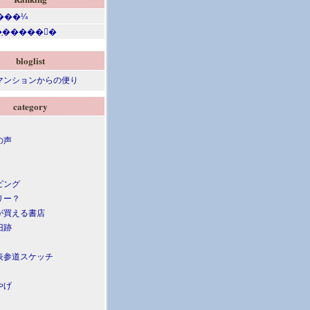
bloglist
マンションからの便り
category
の声
ピング
リー？
が買える書店
旧跡
表参道スケッチ
やげ