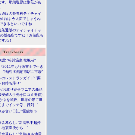
ます。那須塩原は別荘があ
.
ム通販の茶専科ティチャイ
>仙台は 今大変でしょうね
勝できるといいですね
紅茶通販のティチャイチャ
人の販売所ですね！お値段も
ですね！
Trackbacks
語: "松川温泉 松楓荘"
『2011年も行政書士で生き
: "函館 函館朝市駅ニ市場"
のレストランガイド: "栗
をお持ち帰り"
記(お取り寄せマニアの商品
最安値入手先を口コミ発信):
めかぶを通販。世界の果て世
までイッテQ!、行列..."
飲み食い日記: "函館朝市
舎暮らし: "新潟県中越沖
－地震直後から－"
舎暮らし: "北信/今も地震