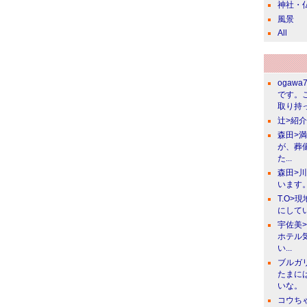
神社・
風景
All
ogawa
です。
取り持っ
辻>紹
森田>
が、葬
た...
森田>
います。
T.O>
にしてい
宇佐美
ホテル
い...
ブルガ
たまに
いな。
コウち