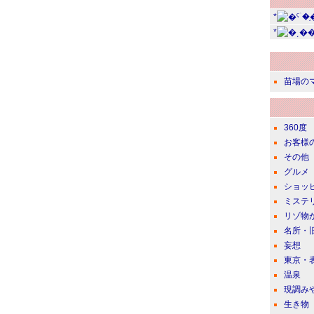
*
*
苗場の
360度
お客様
その他
グルメ
ショッ
ミステ
リゾ物
名所・
妄想
東京・
温泉
現調み
生き物