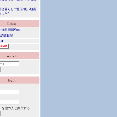
舎暮らし: "北信/強い地震
ました"
Links
調査日記
 JP
search
login
:
:
Cを他の人と共用する