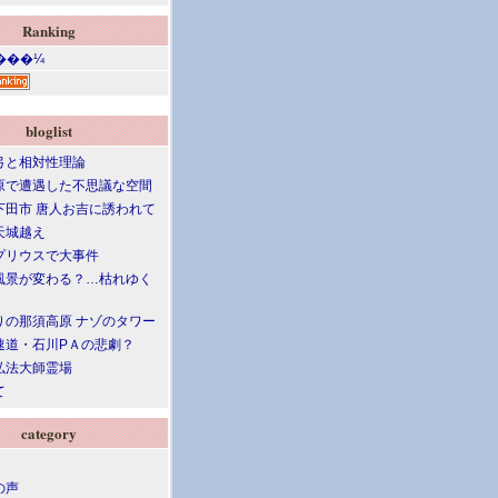
Ranking
bloglist
弓と相対性理論
原で遭遇した不思議な空間
下田市 唐人お吉に誘われて
天城越え
プリウスで大事件
風景が変わる？…枯れゆく
りの那須高原 ナゾのタワー
速道・石川PＡの悲劇？
弘法大師霊場
て
category
の声