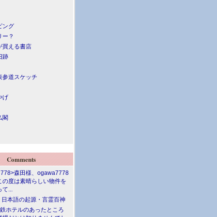
ピング
リー？
が買える書店
旧跡
表参道スケッチ
やげ
仏閣
Comments
7778>森田様、ogawa7778
この度は素晴らしい物件を
て...
介 日本語の起源・言霊百神
満鉄ホテルのあったところ