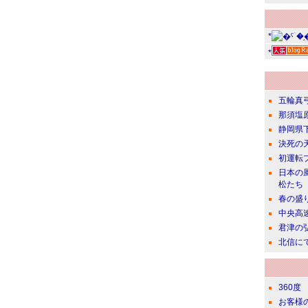
*
*
五輪真
那須塩
静岡県
決死の
初運転
日本の
松たち
春の盛
中央高
君津の
北信に
360度
お客様