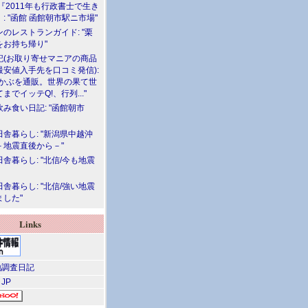
『2011年も行政書士で生き
: "函館 函館朝市駅ニ市場"
のレストランガイド: "栗
をお持ち帰り"
記(お取り寄せマニアの商品
最安値入手先を口コミ発信):
めかぶを通販。世界の果て世
までイッテQ!、行列..."
飲み食い日記: "函館朝市
舎暮らし: "新潟県中越沖
－地震直後から－"
舎暮らし: "北信/今も地震
舎暮らし: "北信/強い地震
ました"
Links
調査日記
 JP