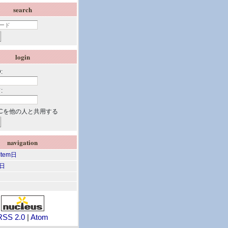
search
login
:
:
Cを他の人と共用する
navigation
 Item日
m日
RSS 2.0
|
Atom