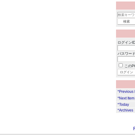
ログインID
パスワード
このP
*Previous
*Next Ite
*Today
*Archives