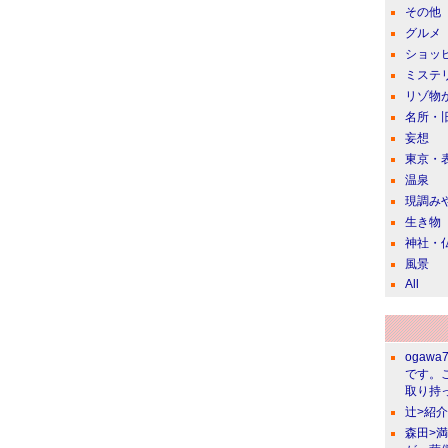
その他
グルメ
ショッ
ミステ
リゾ物
名所・
妄想
東京・
温泉
現調み
生き物
神社・
風景
All
ogawa
です。
取り持っ
辻>紹
森田>