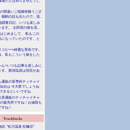
儀場だとは知りませんでし
川の間違いご指摘有難うござ
鵜飼の話も出たので、混...
現地調査日記、いつも楽しみ
ます。 太田宿の側を流...
>はじめまして、 私もこの
気になっていたのです。と
リコピー>綺麗な景色です。
は、私もこういう旅をした
ゃん>いつも記事を楽しみに
ます。那須塩原は別荘があ
.
ム通販の茶専科ティチャイ
>仙台は 今大変でしょうね
勝できるといいですね
紅茶通販のティチャイチャ
人の販売所ですね！お値段も
ですね！
Trackbacks
語: "松川温泉 松楓荘"