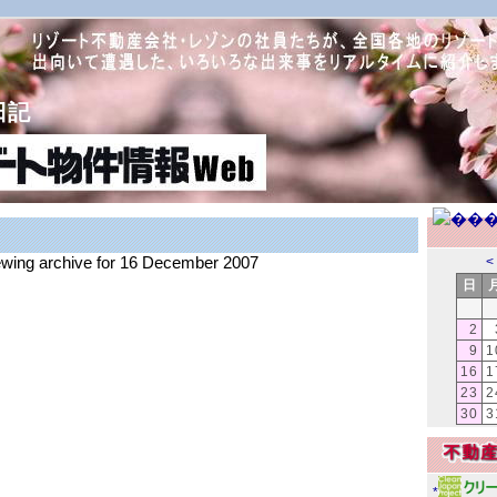
日記
iewing archive for 16 December 2007
<
日
2
9
1
16
1
23
2
30
3
*