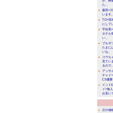
が、葬
た...
森田>
います。
T.O>
にしてい
宇佐美
ホテル
い...
ブルガ
たまに
いな。
コウち
見てい
るので..
アッサ
チャイ
CS優
インド
イ>無
お安い
卍の城物