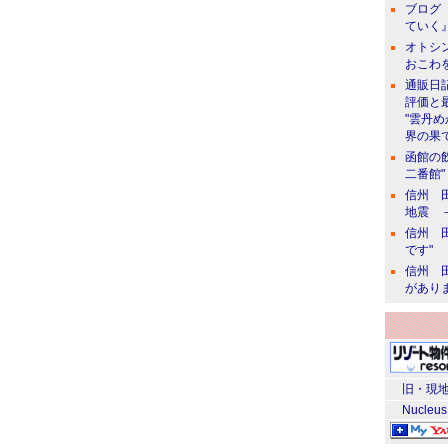
ブログ 
ていく』
オトシン
おこわ
通販日
評価と
"雲丹
界の果て
函館の
二番館"
信州 田
地震 
信州 田
です"
信州 田
があり
旧・現地
Nucleus