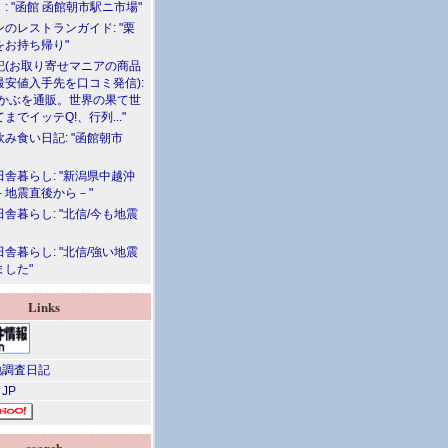
: "函館 函館朝市駅ニ市場"
のレストランガイド: "栗
をお持ち帰り"
記(お取り寄せマニアの商品
最安値入手先を口コミ発信):
めかぶを通販。世界の果て世
までイッテQ!、行列..."
飲み食い日記: "函館朝市
舎暮らし: "新潟県中越沖
－地震直後から－"
舎暮らし: "北信/今も地震
舎暮らし: "北信/強い地震
ました"
Links
調査日記
 JP
search