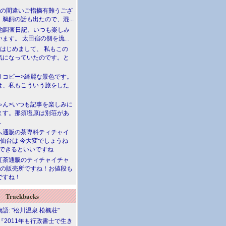
川の間違いご指摘有難うござ
鵜飼の話も出たので、混...
現地調査日記、いつも楽しみ
ます。 太田宿の側を流...
>はじめまして、 私もこの
気になっていたのです。と
リコピー>綺麗な景色です。
は、私もこういう旅をした
ゃん>いつも記事を楽しみに
ます。那須塩原は別荘があ
.
ム通販の茶専科ティチャイ
>仙台は 今大変でしょうね
勝できるといいですね
紅茶通販のティチャイチャ
人の販売所ですね！お値段も
ですね！
Trackbacks
語: "松川温泉 松楓荘"
『2011年も行政書士で生き