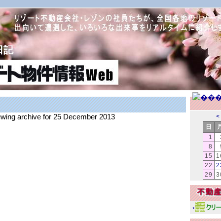
日記
iewing archive for 25 December 2013
<
日
1
8
15
1
22
2
29
3
*