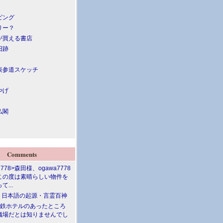
ピング
リー？
が買える書店
旧跡
表参道スケッチ
やげ
仏閣
Comments
7778>森田様、ogawa7778
この度は素晴らしい物件を
て...
介 日本語の起源・言霊百神
満鉄ホテルのあったところ
儀場だとは知りませんでし