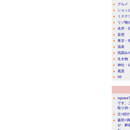
グルメ
ショッ
ミステ
リゾ物
名所・
妄想
東京・
温泉
現調み
生き物
神社・
風景
All
ogawa
です。
取り持っ
辻>紹
森田>
が、葬