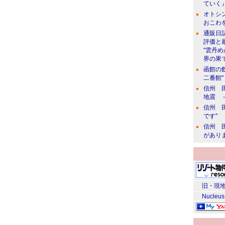
ていく』
オトシン
おこわ
通販日
評価と
"雲丹
界の果て
函館の
二番館"
信州 田
地震 
信州 田
です"
信州 田
があり
旧・現地
Nucleus