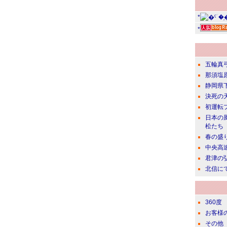
*
*
五輪真
那須塩
静岡県
決死の
初運転
日本の
松たち
春の盛
中央高
君津の
北信に
360度
お客様
その他