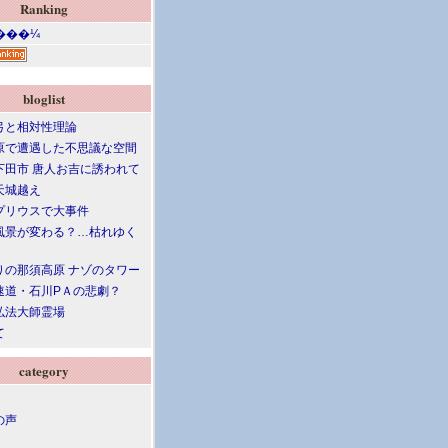
Ranking
bloglist
弓と相対性理論
原で遭遇した不思議な空間
下田市 唐人お吉に誘われて
天城越え
プリウスで大事件
風景が変わる？…枯れゆく
りの那須高原 ナゾのタワー
速道・石川PＡの悲劇？
弘法大師霊場
て
category
の声