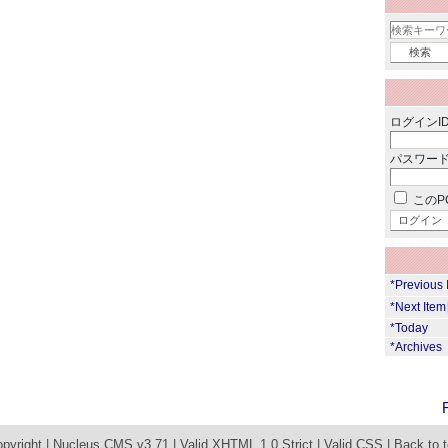
ログインID
パスワード
このP
*Previous
*Next Ite
*Today
*Archives
pyright |
Nucleus CMS v3.71
|
Valid XHTML 1.0 Strict
|
Valid CSS
|
Back to 