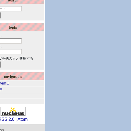
login
:
:
Cを他の人と共用する
navigation
 Item日
m日
RSS 2.0
|
Atom
top