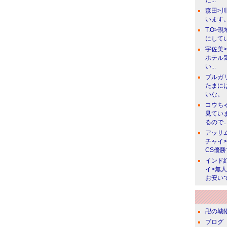
た...
森田>
います。
T.O>
にしてい
宇佐美
ホテル
い...
ブルガ
たまに
いな。
コウち
見てい
るので..
アッサ
チャイ
CS優
インド
イ>無
お安い
卍の城物
ブログ 