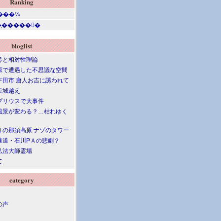
Ranking
bloglist
弓と相対性理論
原で遭遇した不思議な空間
下田市 唐人お吉に誘われて
天城越え
プリウスで大事件
風景が変わる？…枯れゆく
りの那須高原 ナゾのタワー
速道・石川PＡの悲劇？
弘法大師霊場
て
category
の声