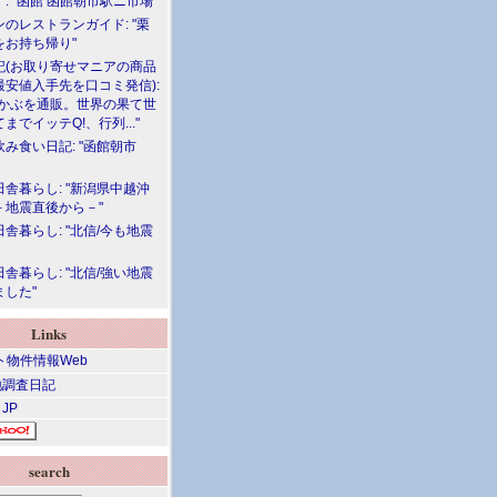
: "函館 函館朝市駅ニ市場"
のレストランガイド: "栗
をお持ち帰り"
記(お取り寄せマニアの商品
最安値入手先を口コミ発信):
めかぶを通販。世界の果て世
までイッテQ!、行列..."
飲み食い日記: "函館朝市
舎暮らし: "新潟県中越沖
－地震直後から－"
舎暮らし: "北信/今も地震
舎暮らし: "北信/強い地震
ました"
Links
調査日記
 JP
search