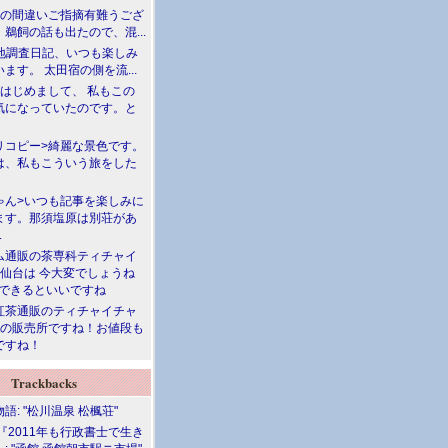
川の間違いご指摘有難うござ
鵜飼の話も出たので、混...
現地調査日記、いつも楽しみ
ます。 太田宿の側を流...
>はじめまして、 私もこの
気になっていたのです。と
リコピー>綺麗な景色です。
は、私もこういう旅をした
ゃん>いつも記事を楽しみに
ます。那須塩原は別荘があ
.
ム通販の茶専科ティチャイ
>仙台は 今大変でしょうね
勝できるといいですね
紅茶通販のティチャイチャ
人の販売所ですね！お値段も
ですね！
Trackbacks
語: "松川温泉 松楓荘"
『2011年も行政書士で生き