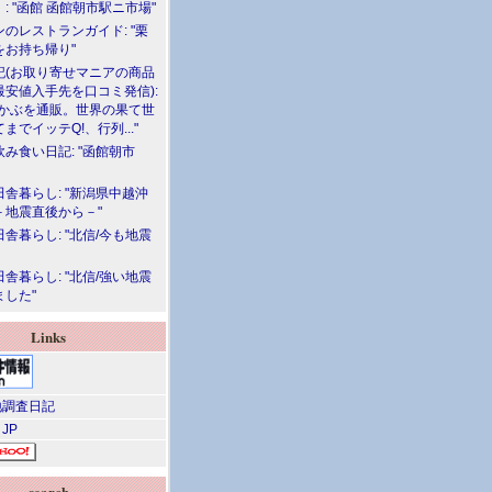
: "函館 函館朝市駅ニ市場"
のレストランガイド: "栗
をお持ち帰り"
記(お取り寄せマニアの商品
最安値入手先を口コミ発信):
めかぶを通販。世界の果て世
までイッテQ!、行列..."
飲み食い日記: "函館朝市
舎暮らし: "新潟県中越沖
－地震直後から－"
舎暮らし: "北信/今も地震
舎暮らし: "北信/強い地震
ました"
Links
調査日記
 JP
search