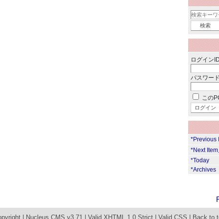
ログインID
パスワード
このP
*Previous
*Next Ite
*Today
*Archives
pyright |
Nucleus CMS v3.71
|
Valid XHTML 1.0 Strict
|
Valid CSS
|
Back to 