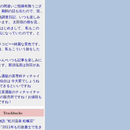
川の間違いご指摘有難うござ
鵜飼の話も出たので、混...
現地調査日記、いつも楽しみ
ます。 太田宿の側を流...
>はじめまして、 私もこの
気になっていたのです。と
リコピー>綺麗な景色です。
は、私もこういう旅をした
ゃん>いつも記事を楽しみに
ます。那須塩原は別荘があ
.
ム通販の茶専科ティチャイ
>仙台は 今大変でしょうね
勝できるといいですね
紅茶通販のティチャイチャ
人の販売所ですね！お値段も
ですね！
Trackbacks
語: "松川温泉 松楓荘"
『2011年も行政書士で生き