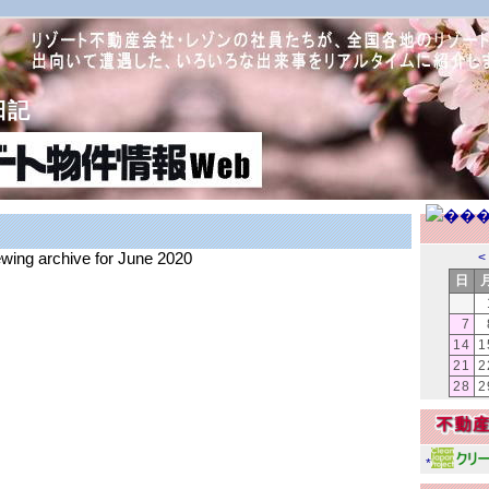
日記
ewing archive for June 2020
<
日
7
14
1
21
2
28
2
*