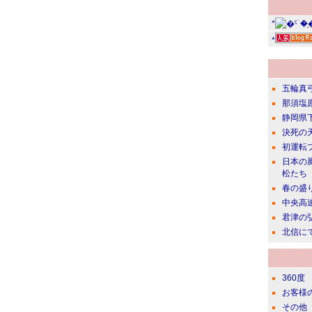
*
*
五輪真
那須塩
静岡県
決死の
初運転
日本の
松たち
春の盛
中央高
君津の
北信に
360度
お客様
その他