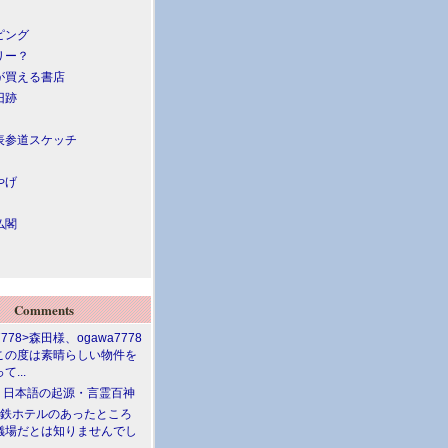
ピング
リー？
が買える書店
旧跡
表参道スケッチ
やげ
仏閣
Comments
7778>森田様、ogawa7778
この度は素晴らしい物件を
て...
介 日本語の起源・言霊百神
満鉄ホテルのあったところ
儀場だとは知りませんでし