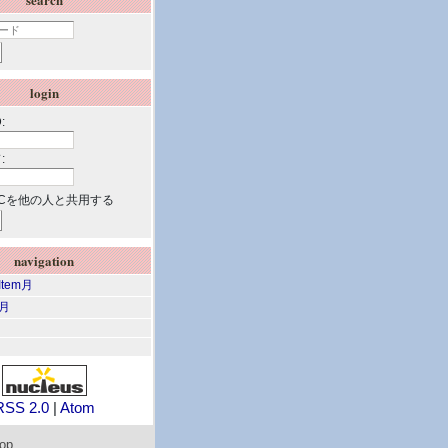
login
:
:
Cを他の人と共用する
navigation
 Item月
m月
RSS 2.0
|
Atom
top