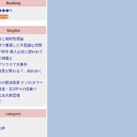
Ranking
bloglist
弓と相対性理論
原で遭遇した不思議な空間
下田市 唐人お吉に誘われて
天城越え
プリウスで大事件
風景が変わる？…枯れゆく
りの那須高原 ナゾのタワー
速道・石川PＡの悲劇？
弘法大師霊場
て
category
の声