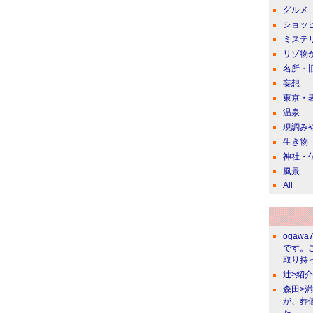
グルメ
ショッ
ミステ
リゾ物
名所・
妄想
東京・
温泉
現調み
生き物
神社・
風景
All
ogawa
です。
取り持っ
辻>紹
森田>
が、葬