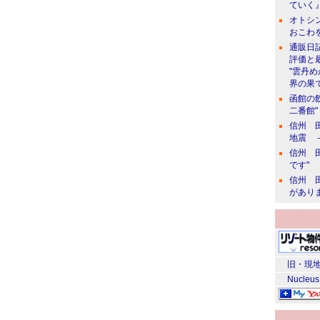
ていく』
オトシン
おこわ
通販日
評価と
"雲丹
界の果て
函館の
二番館"
信州 田
地震 
信州 田
です"
信州 田
があり
旧・現地
Nucleus