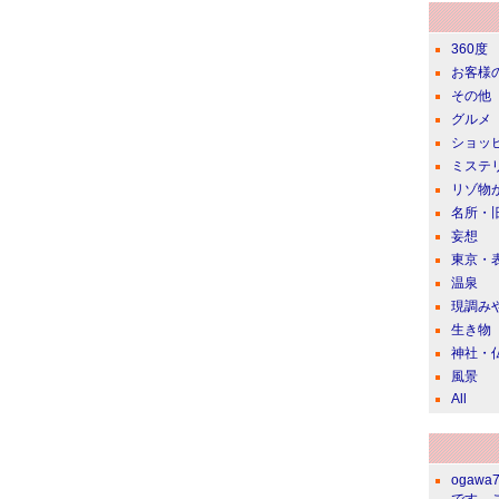
360度
お客様
その他
グルメ
ショッ
ミステ
リゾ物
名所・
妄想
東京・
温泉
現調み
生き物
神社・
風景
All
ogawa