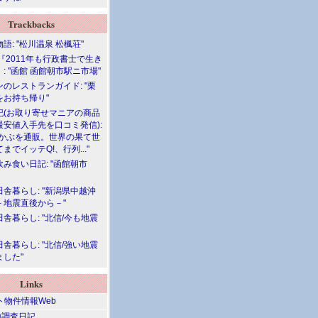
Trackbacks
語: "松川温泉 松楓荘"
『2011年も行政書士で生き
: "函館 函館朝市駅ニ市場"
のレストランガイド: "栗
をお持ち帰り"
記(お取り寄せマニアの商品
最安値入手先を口コミ発信):
めかぶを通販。世界の果て世
までイッテQ!、行列..."
飲み食い日記: "函館朝市
舎暮らし: "新潟県中越沖
－地震直後から－"
舎暮らし: "北信/今も地震
舎暮らし: "北信/強い地震
ました"
Links
調査日記