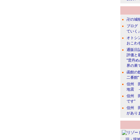
卍の城物
ブログ 
ていく』
オトシン
おこわ
通販日
評価と
"雲丹
界の果て
函館の
二番館"
信州 田
地震 
信州 田
です"
信州 田
があり
旧・現地