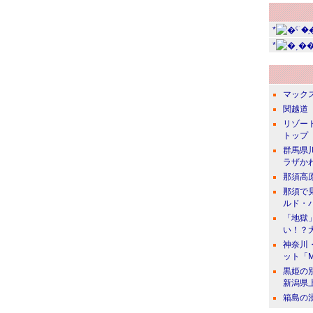
*
*
マック
関越道 
リゾー
トップ
群馬県
ラザか
那須高
那須で
ルド・
「地獄
い！？
神奈川
ット「
黒姫の
新潟県
箱島の