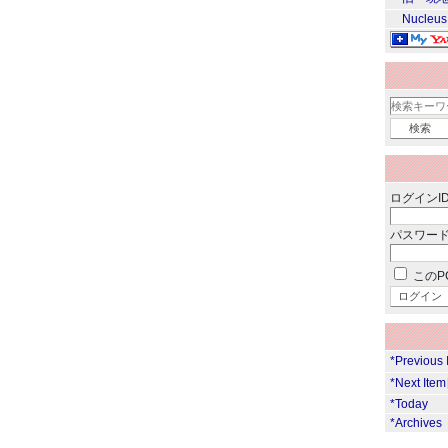
Nucleus
ログインID
パスワード
このP
*Previous
*Next Ite
*Today
*Archives