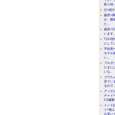
です。
取り持っ
辻>紹
森田>
が、葬
た...
森田>
います。
T.O>
にしてい
宇佐美
ホテル
い...
ブルガ
たまに
いな。
コウち
見てい
るので..
アッサ
チャイ
CS優
インド
イ>無
お安い