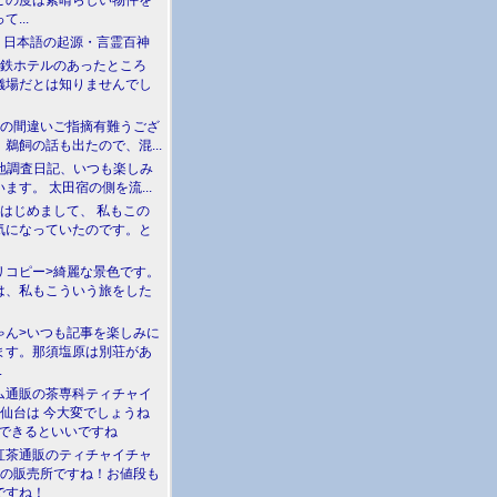
この度は素晴らしい物件を
て...
介 日本語の起源・言霊百神
満鉄ホテルのあったところ
儀場だとは知りませんでし
川の間違いご指摘有難うござ
鵜飼の話も出たので、混...
現地調査日記、いつも楽しみ
ます。 太田宿の側を流...
>はじめまして、 私もこの
気になっていたのです。と
リコピー>綺麗な景色です。
は、私もこういう旅をした
ゃん>いつも記事を楽しみに
ます。那須塩原は別荘があ
.
ム通販の茶専科ティチャイ
>仙台は 今大変でしょうね
勝できるといいですね
紅茶通販のティチャイチャ
人の販売所ですね！お値段も
ですね！