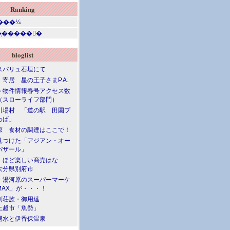
Ranking
bloglist
スバリュ石垣にて
寄居 星の王子さまP.A.
ト物件情報春号アクセス数
（スローライフ部門）
川場村 「道の駅 田園プ
わば」
原 食材の調達はここで！
見つけた「アジアン・オー
バザール」
」ほど楽しい商売はな
大分県別府市
・湯河原のスーパーマーケ
MAX」が・・・！
別荘族・御用達
上越市「魚勢」
湧水と伊香保温泉