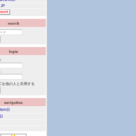
 JP
search
login
:
:
Cを他の人と共用する
navigation
 Item日
m日