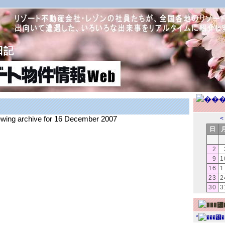
日記
iewing archive for 16 December 2007
<
日
2
9
1
16
1
23
2
30
3
*