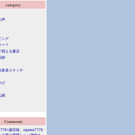
category
の声
ピング
リー？
が買える書店
旧跡
表参道スケッチ
やげ
仏閣
Comments
7778>森田様、ogawa7778