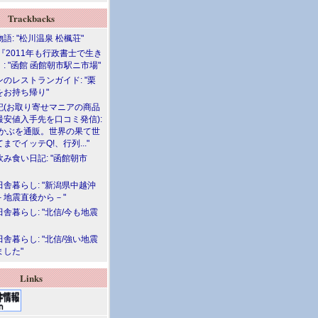
Trackbacks
語: "松川温泉 松楓荘"
『2011年も行政書士で生き
: "函館 函館朝市駅ニ市場"
のレストランガイド: "栗
をお持ち帰り"
記(お取り寄せマニアの商品
最安値入手先を口コミ発信):
めかぶを通販。世界の果て世
までイッテQ!、行列..."
飲み食い日記: "函館朝市
舎暮らし: "新潟県中越沖
－地震直後から－"
舎暮らし: "北信/今も地震
舎暮らし: "北信/強い地震
ました"
Links