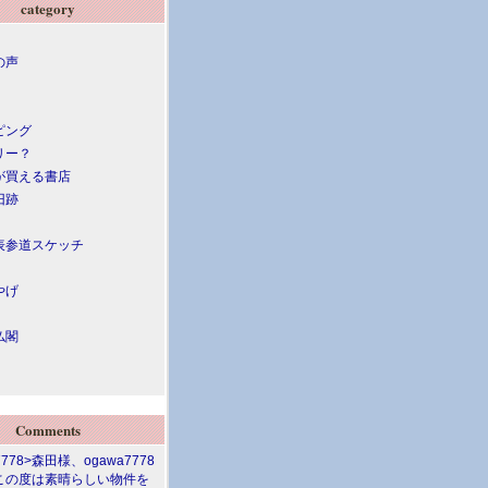
category
の声
ピング
リー？
が買える書店
旧跡
表参道スケッチ
やげ
仏閣
Comments
7778>森田様、ogawa7778
この度は素晴らしい物件を