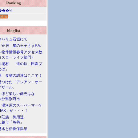
Ranking
bloglist
スバリュ石垣にて
寄居 星の王子さまP.A.
ト物件情報春号アクセス数
（スローライフ部門）
川場村 「道の駅 田園プ
わば」
原 食材の調達はここで！
見つけた「アジアン・オー
バザール」
」ほど楽しい商売はな
大分県別府市
・湯河原のスーパーマーケ
MAX」が・・・！
別荘族・御用達
上越市「魚勢」
湧水と伊香保温泉