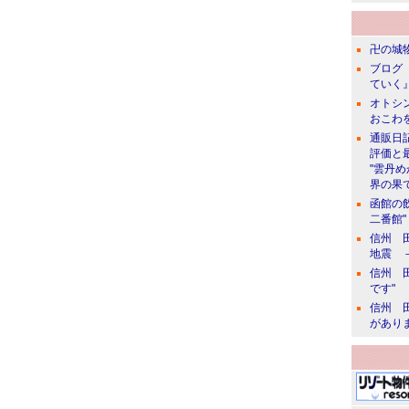
卍の城物
ブログ 
ていく』
オトシン
おこわ
通販日
評価と
"雲丹
界の果て
函館の
二番館"
信州 田
地震 
信州 田
です"
信州 田
があり