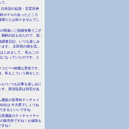
て...
介 日本語の起源・言霊百神
満鉄ホテルのあったところ
儀場だとは知りませんでし
川の間違いご指摘有難うござ
鵜飼の話も出たので、混...
現地調査日記、いつも楽しみ
ます。 太田宿の側を流...
>はじめまして、 私もこの
気になっていたのです。と
リコピー>綺麗な景色です。
は、私もこういう旅をした
ゃん>いつも記事を楽しみに
ます。那須塩原は別荘があ
.
ム通販の茶専科ティチャイ
>仙台は 今大変でしょうね
勝できるといいですね
紅茶通販のティチャイチャ
人の販売所ですね！お値段も
ですね！