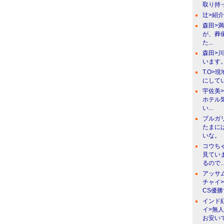
取り持っ
辻>紹
森田>
が、葬
た...
森田>
います。
T.O>
にしてい
宇佐美
ホテル
い...
ブルガ
たまに
いな。
コウち
見てい
るので..
アッサ
チャイ
CS優
インド
イ>無
お安い