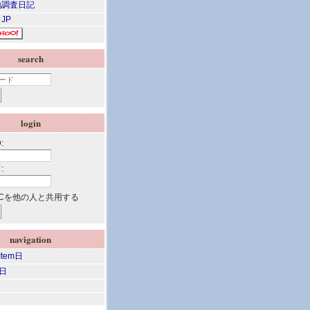
調査日記
 JP
search
login
:
:
Cを他の人と共用する
navigation
 Item日
m日