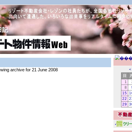
日記
ewing archive for 21 June 2008
<
日
1
8
15
1
22
2
29
3
*