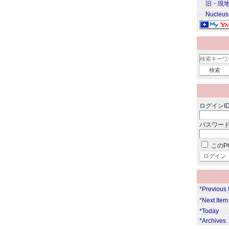
旧・現地
Nucleus
ログインID
パスワード
このP
*Previous
*Next Ite
*Today
*Archives