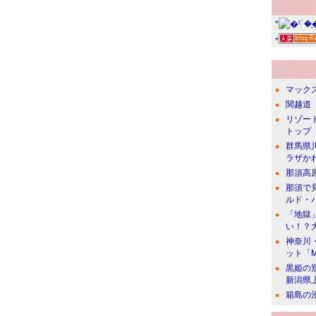
*
*
マック
関越道 
リゾー
トップ
群馬県
ラザか
那須高
那須で
ルド・
「地獄
い！？
神奈川
ット「
黒姫の
新潟県
箱島の