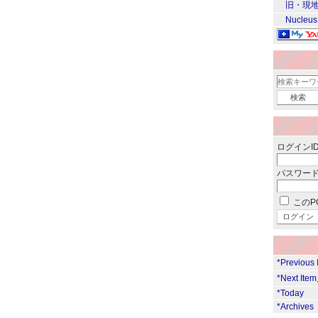
旧・現地
Nucleus
ログインID
パスワード
このP
*Previous
*Next Ite
*Today
*Archives