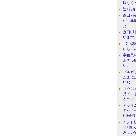
取り持っ
辻>紹
森田>
が、葬
た...
森田>
います。
T.O>
にしてい
宇佐美
ホテル
い...
ブルガ
たまに
いな。
コウち
見てい
るので..
アッサ
チャイ
CS優
インド
イ>無
お安い