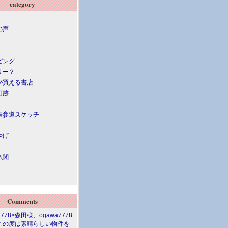
category
の声
ピング
リー？
が買える書店
旧跡
表参道スケッチ
やげ
仏閣
Comments
7778>森田様、ogawa7778
この度は素晴らしい物件を