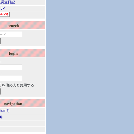
調査日記
 JP
search
login
:
:
Cを他の人と共用する
navigation
 Item月
m月