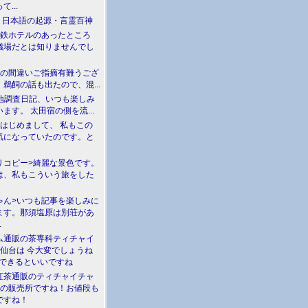
て...
介 日本語の起源・言霊百神
満鉄ホテルのあったところ
儀場だとは知りませんでし
川の間違いご指摘有難うござ
鵜飼の話も出たので、混...
現地調査日記、いつも楽しみ
ます。 太田宿の側を流...
>はじめまして、 私もこの
気になっていたのです。と
リコピー>綺麗な景色です。
は、私もこういう旅をした
ゃん>いつも記事を楽しみに
ます。那須塩原は別荘があ
.
ム通販の茶専科ティチャイ
>仙台は 今大変でしょうね
勝できるといいですね
紅茶通販のティチャイチャ
人の販売所ですね！お値段も
ですね！