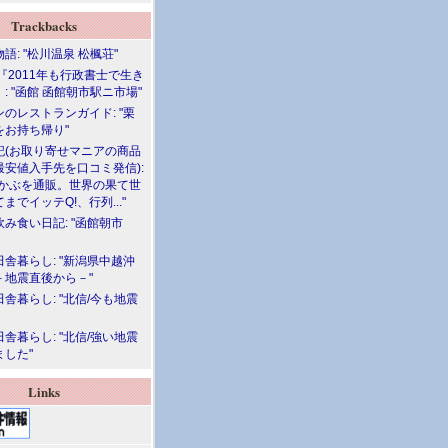
Trackbacks
語: "松川温泉 松楓荘"
『2011年も行政書士で生き
: "函館 函館朝市駅ニ市場"
のレストランガイド: "栗
をお持ち帰り"
記(お取り寄せマニアの商品
最安値入手先を口コミ発信):
めかぶを通販。世界の果て世
までイッテQ!、行列..."
飲み食い日記: "函館朝市
舎暮らし: "新潟県中越沖
－地震直後から－"
舎暮らし: "北信/今も地震
舎暮らし: "北信/強い地震
ました"
Links