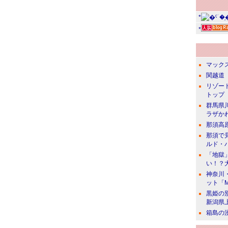
*
*
マック
関越道 
リゾー
トップ
群馬県
ラザか
那須高
那須で
ルド・
「地獄
い！？
神奈川
ット「
黒姫の
新潟県
箱島の