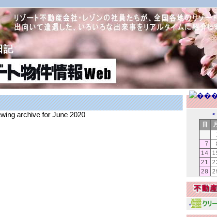
日記
ewing archive for June 2020
<
日
7
14
1
21
2
28
2
*