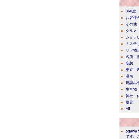
360度
お客様
その他
グルメ
ショッ
ミステ
リゾ物
名所・
妄想
東京・
温泉
現調み
生き物
神社・
風景
All
ogawa
です。