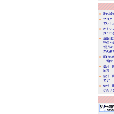
卍の城物
ブログ 
ていく』
オトシン
おこわ
通販日
評価と
"雲丹
界の果て
函館の
二番館"
信州 田
地震 
信州 田
です"
信州 田
があり