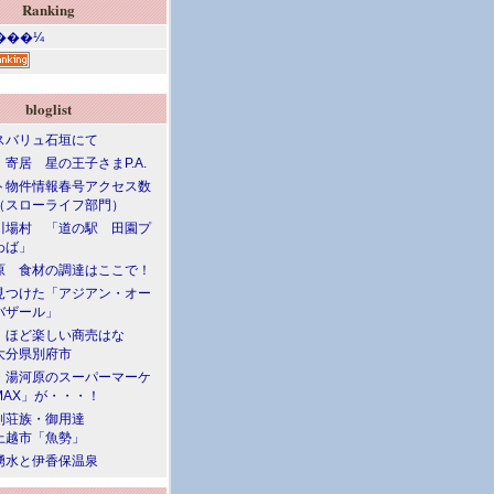
Ranking
bloglist
スバリュ石垣にて
寄居 星の王子さまP.A.
ト物件情報春号アクセス数
（スローライフ部門）
川場村 「道の駅 田園プ
わば」
原 食材の調達はここで！
見つけた「アジアン・オー
バザール」
」ほど楽しい商売はな
大分県別府市
・湯河原のスーパーマーケ
MAX」が・・・！
別荘族・御用達
上越市「魚勢」
湧水と伊香保温泉