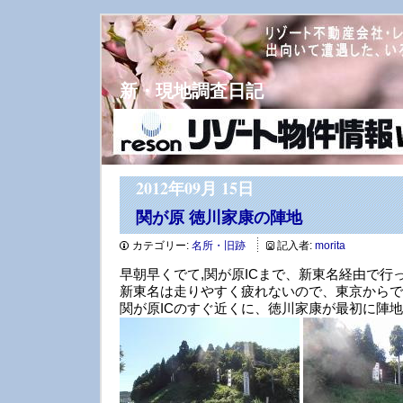
新・現地調査日記
2012年09月 15日
関が原 徳川家康の陣地
カテゴリー:
名所・旧跡
記入者:
morita
早朝早くでて,関が原ICまで、新東名経由で行
新東名は走りやすく疲れないので、東京からで
関が原ICのすぐ近くに、徳川家康が最初に陣