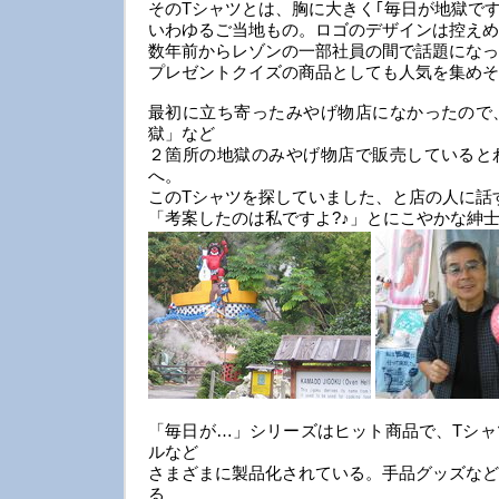
そのTシャツとは、胸に大きく｢毎日が地獄で
いわゆるご当地もの。ロゴのデザインは控えめ
数年前からレゾンの一部社員の間で話題になっ
プレゼントクイズの商品としても人気を集めそ
最初に立ち寄ったみやげ物店になかったので
獄」など
２箇所の地獄のみやげ物店で販売していると
へ。
このTシャツを探していました、と店の人に話
「考案したのは私ですよ?♪」とにこやかな紳
「毎日が…」シリーズはヒット商品で、Tシャ
ルなど
さまざまに製品化されている。手品グッズなど
る