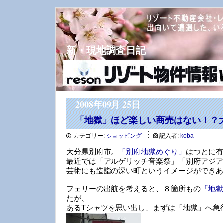
新・現地調査日記
2008年09月 25日
「地獄」ほど楽しい商売はない！？
カテゴリー:
ショッピング
記入者:
koba
大分県別府市。
「別府地獄めぐり」
はつとに有
最近では「アルゲリッチ音楽祭」「別府アジア
芸術にも造詣の深い町というイメージができあ
フェリーの出航を考えると、８箇所もの
「地獄
たが、
あるTシャツを思い出し、まずは「地獄」へ急