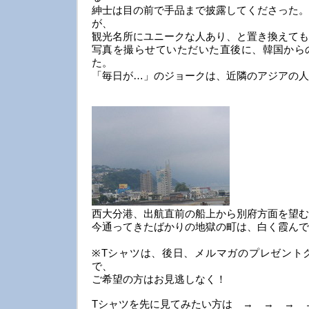
紳士は目の前で手品まで披露してくださった。
が、
観光名所にユニークな人あり、と置き換えても
写真を撮らせていただいた直後に、韓国から
た。
「毎日が…」のジョークは、近隣のアジアの人
西大分港、出航直前の船上から別府方面を望む
今通ってきたばかりの地獄の町は、白く霞んで
※Tシャツは、後日、メルマガのプレゼント
で、
ご希望の方はお見逃しなく！
Tシャツを先に見てみたい方は → → →