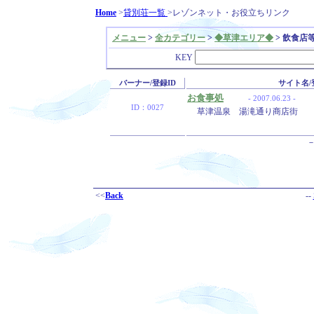
Home
>
貸別荘一覧
>レゾンネット・お役立ちリンク
メニュー
>
全カテゴリー
>
◆草津エリア◆
> 飲食店
KEY
バーナー/登録ID
サイト名/
お食事処
- 2007.06.23 -
ID：0027
草津温泉 湯滝通り商店街
－
<<
Back
--