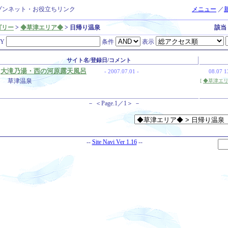
ゾンネット・お役立ちリンク
メニュー
／
ゴリー
>
◆草津エリア◆
> 日帰り温泉
該当 
EY
条件
表示
サイト名/登録日/コメント
大滝乃湯・西の河原露天風呂
- 2007.07.01 -
08.07 1
草津温泉
[
◆草津エリ
－ ＜Page.1／1＞ －
--
Site Navi Ver 1.16
--