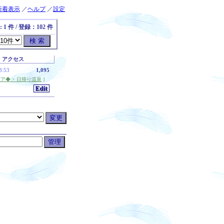
新着表示
／
ヘルプ
／
設定
: 1 件 / 登録：102 件
アクセス
3:53
1,095
ア◆ > 日帰り温泉
]