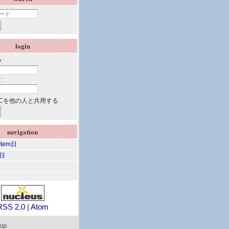
login
:
:
Cを他の人と共用する
navigation
 Item日
m日
RSS 2.0
|
Atom
top