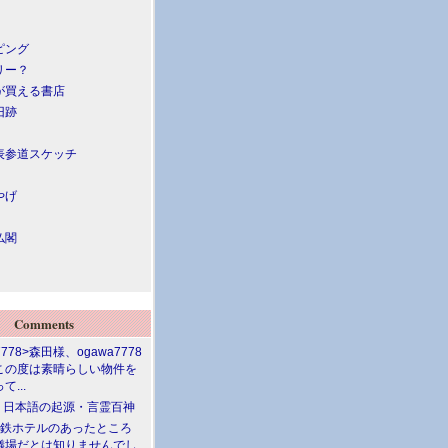
ピング
リー？
が買える書店
旧跡
表参道スケッチ
やげ
仏閣
Comments
7778>森田様、ogawa7778
この度は素晴らしい物件を
て...
介 日本語の起源・言霊百神
満鉄ホテルのあったところ
儀場だとは知りませんでし