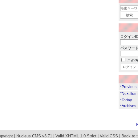
ログインID
パスワード
このP
*Previous
*Next Ite
*Today
*Archives
pyright |
Nucleus CMS v3.71
|
Valid XHTML 1.0 Strict
|
Valid CSS
|
Back to 