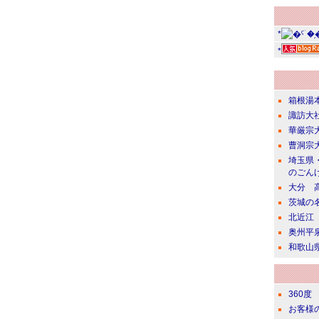
*
*
箱根湯
諏訪大
華厳宗
曹洞宗
埼玉県
のごん
大分 
茨城の
北近江
奥州平
和歌山
360度
お客様