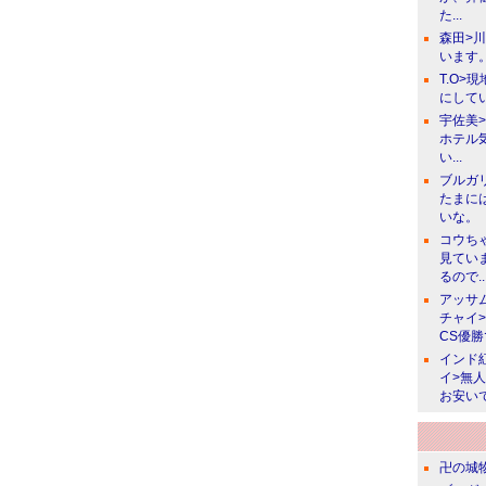
た...
森田>
います。
T.O>
にしてい
宇佐美
ホテル
い...
ブルガ
たまに
いな。
コウち
見てい
るので..
アッサ
チャイ
CS優
インド
イ>無
お安い
卍の城物