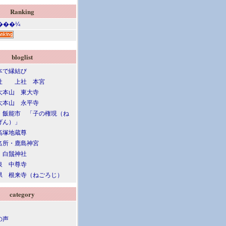
Ranking
bloglist
本で縁結び
社 上社 本宮
大本山 東大寺
大本山 永平寺
・飯能市 「子の権現（ね
げん）」
高塚地蔵尊
名所・鹿島神宮
 白鬚神社
泉 中尊寺
県 根来寺（ねごろじ）
category
の声