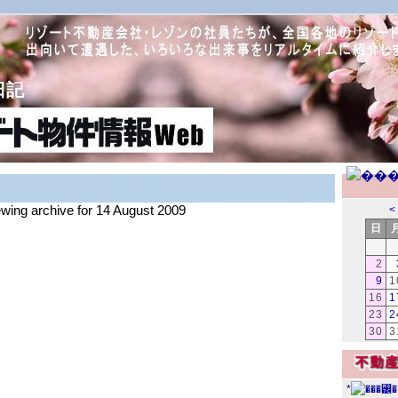
日記
ewing archive for 14 August 2009
<
日
2
9
1
16
1
23
2
30
3
*