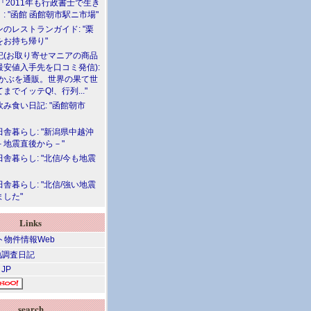
『2011年も行政書士で生き
: "函館 函館朝市駅ニ市場"
のレストランガイド: "栗
をお持ち帰り"
記(お取り寄せマニアの商品
最安値入手先を口コミ発信):
めかぶを通販。世界の果て世
までイッテQ!、行列..."
飲み食い日記: "函館朝市
舎暮らし: "新潟県中越沖
－地震直後から－"
舎暮らし: "北信/今も地震
舎暮らし: "北信/強い地震
ました"
Links
調査日記
 JP
search