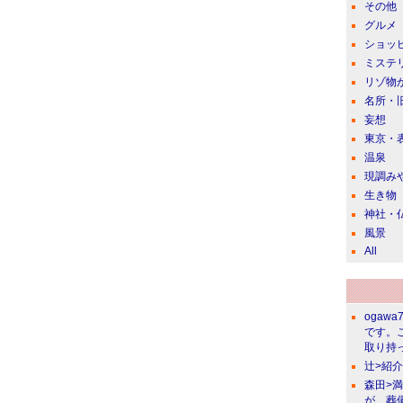
その他
グルメ
ショッ
ミステ
リゾ物
名所・
妄想
東京・
温泉
現調み
生き物
神社・
風景
All
ogawa
です。
取り持っ
辻>紹
森田>
が、葬