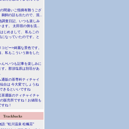
川の間違いご指摘有難うござ
鵜飼の話も出たので、混...
現地調査日記、いつも楽しみ
ます。 太田宿の側を流...
>はじめまして、 私もこの
気になっていたのです。と
リコピー>綺麗な景色です。
は、私もこういう旅をした
ゃん>いつも記事を楽しみに
ます。那須塩原は別荘があ
.
ム通販の茶専科ティチャイ
>仙台は 今大変でしょうね
勝できるといいですね
紅茶通販のティチャイチャ
人の販売所ですね！お値段も
ですね！
Trackbacks
語: "松川温泉 松楓荘"