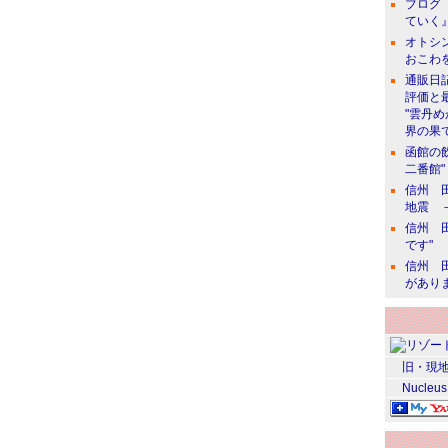
ブログ 
ていく』
オトシン
おこわ
通販日
評価と
"雲丹
界の果て
函館の
二番館"
信州 田
地震 
信州 田
です"
信州 田
があり
旧・現地
Nucleus