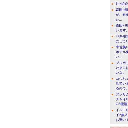
辻>紹
森田>
が、葬
た...
森田>
います。
T.O>
にしてい
宇佐美
ホテル
い...
ブルガ
たまに
いな。
コウち
見てい
るので..
アッサ
チャイ
CS優
インド
イ>無
お安い