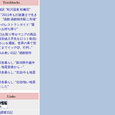
Trackbacks
語: "松川温泉 松楓荘"
『2011年も行政書士で生き
: "函館 函館朝市駅ニ市場"
のレストランガイド: "栗
をお持ち帰り"
記(お取り寄せマニアの商品
最安値入手先を口コミ発信):
めかぶを通販。世界の果て世
までイッテQ!、行列..."
飲み食い日記: "函館朝市
舎暮らし: "新潟県中越沖
－地震直後から－"
舎暮らし: "北信/今も地震
舎暮らし: "北信/強い地震
ました"
Links
調査日記