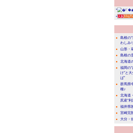
*
*
島根の
わしみ
山形・
島根の
北海道の
福岡の
け”と
ば”
群馬県
種♪
北海道
尻産“利
福井県
宮崎完
大分・佐