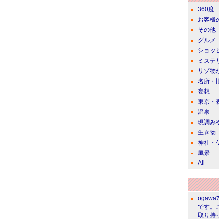
360度
お客様
その他
グルメ
ショッ
ミステ
リゾ物
名所・
妄想
東京・
温泉
現調み
生き物
神社・
風景
All
ogawa
です。
取り持っ