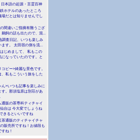
介 日本語の起源・言霊百神
満鉄ホテルのあったところ
儀場だとは知りませんでし
川の間違いご指摘有難うござ
鵜飼の話も出たので、混...
現地調査日記、いつも楽しみ
ます。 太田宿の側を流...
>はじめまして、 私もこの
気になっていたのです。と
リコピー>綺麗な景色です。
は、私もこういう旅をした
ゃん>いつも記事を楽しみに
ます。那須塩原は別荘があ
.
ム通販の茶専科ティチャイ
>仙台は 今大変でしょうね
勝できるといいですね
紅茶通販のティチャイチャ
人の販売所ですね！お値段も
ですね！