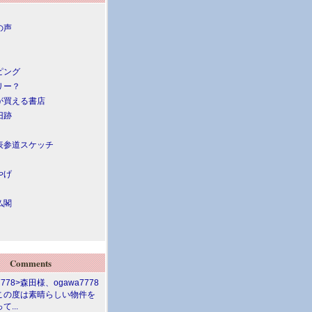
の声
ピング
リー？
が買える書店
旧跡
表参道スケッチ
やげ
仏閣
Comments
7778>森田様、ogawa7778
この度は素晴らしい物件を
て...