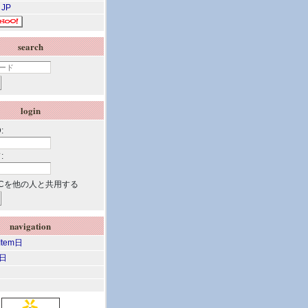
 JP
search
login
:
:
Cを他の人と共用する
navigation
 Item日
m日