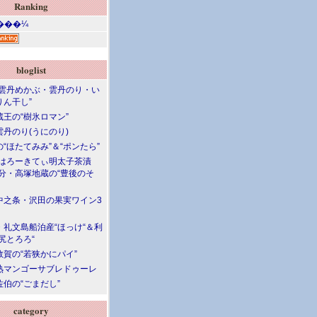
Ranking
bloglist
“雲丹めかぶ・雲丹のり・い
りん干し”
蔵王の“樹氷ロマン”
雲丹のり(うにのり)
“ほたてみみ”＆“ポンたら”
“はろーきてぃ明太子茶漬
大分・高塚地蔵の“豊後のそ
中之条・沢田の果実ワイン3
・礼文島船泊産“ほっけ“＆利
尻とろろ“
敦賀の“若狭かにパイ”
熟マンゴーサブレドゥーレ
伯の“ごまだし”
category