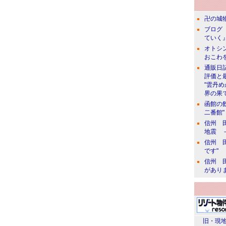
卍の城物
ブログ 
ていく』
オトシン
おこわ
通販日
評価と
"雲丹
界の果て
函館の
二番館"
信州 田
地震 
信州 田
です"
信州 田
があり
旧・現地