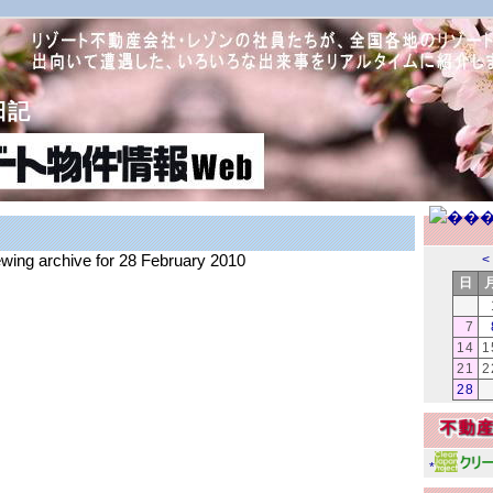
日記
ewing archive for 28 February 2010
<
日
7
14
1
21
2
28
*