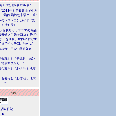
語: "松川温泉 松楓荘"
『2011年も行政書士で生き
: "函館 函館朝市駅ニ市場"
のレストランガイド: "栗
をお持ち帰り"
記(お取り寄せマニアの商品
最安値入手先を口コミ発信):
めかぶを通販。世界の果て世
までイッテQ!、行列..."
飲み食い日記: "函館朝市
舎暮らし: "新潟県中越沖
－地震直後から－"
舎暮らし: "北信/今も地震
舎暮らし: "北信/強い地震
ました"
Links
調査日記
 JP