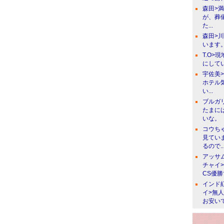
森田>
が、葬
た...
森田>
います。
T.O>
にしてい
宇佐美
ホテル
い...
ブルガ
たまに
いな。
コウち
見てい
るので..
アッサ
チャイ
CS優
インド
イ>無
お安い