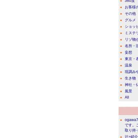
360度
お客様
その他
グルメ
ショッ
ミステ
リゾ物
名所・
妄想
東京・
温泉
現調み
生き物
神社・
風景
All
ogawa
です。
取り持っ
辻>紹