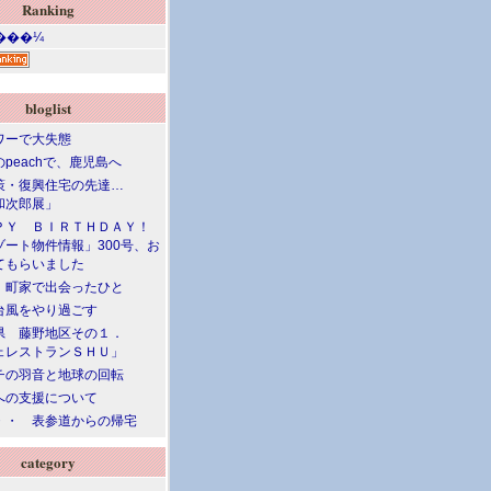
Ranking
bloglist
ワーで大失態
peachで、鹿児島へ
策・復興住宅の先達…
和次郎展」
ＰＹ ＢＩＲＴＨＤＡＹ！
ート物件情報」300号、お
てもらいました
 町家で出会ったひと
台風をやり過ごす
県 藤野地区その１．
ェレストランＳＨＵ」
チの羽音と地球の回転
への支援について
・・ 表参道からの帰宅
category