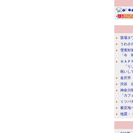
*
*
苗場タ
うわさの
雪害対
「今 
ＨＡＰ
「リゾ
祝いし
金沢市
渋谷 
神奈川
「カフ
ミツバ
被災地
地震・