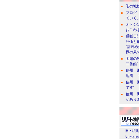
卍の城物
ブログ 
ていく』
オトシン
おこわ
通販日
評価と
"雲丹
界の果て
函館の
二番館"
信州 田
地震 
信州 田
です"
信州 田
があり
旧・現地
Nucleus