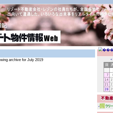
日記
ewing archive for July 2019
<
日
7
14
1
21
2
28
2
*