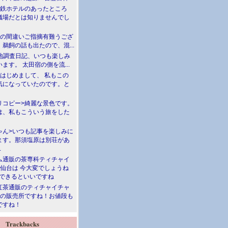
満鉄ホテルのあったところ
儀場だとは知りませんでし
川の間違いご指摘有難うござ
鵜飼の話も出たので、混...
現地調査日記、いつも楽しみ
ます。 太田宿の側を流...
>はじめまして、 私もこの
気になっていたのです。と
リコピー>綺麗な景色です。
は、私もこういう旅をした
ゃん>いつも記事を楽しみに
ます。那須塩原は別荘があ
.
ム通販の茶専科ティチャイ
>仙台は 今大変でしょうね
勝できるといいですね
紅茶通販のティチャイチャ
人の販売所ですね！お値段も
ですね！
Trackbacks