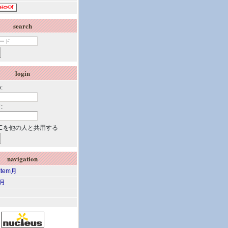
search
login
:
:
Cを他の人と共用する
navigation
 Item月
m月