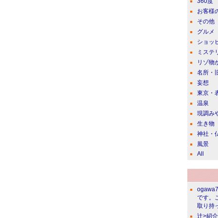
360度
お客様
その他
グルメ
ショッ
ミステ
リゾ物
名所・
妄想
東京・
温泉
現調み
生き物
神社・
風景
All
ogawa
です。
取り持っ
辻>紹