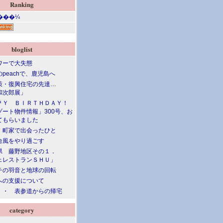
Ranking
bloglist
ワーで大失態
peachで、鹿児島へ
策・復興住宅の先達…
和次郎展」
ＰＹ ＢＩＲＴＨＤＡＹ！
ート物件情報」300号、お
てもらいました
 町家で出会ったひと
台風をやり過ごす
県 藤野地区その１．
ェレストランＳＨＵ」
チの羽音と地球の回転
への支援について
・・ 表参道からの帰宅
category