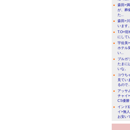
森田>
が、葬
た...
森田>
います。
T.O>
にしてい
宇佐美
ホテル
い...
ブルガ
たまに
いな。
コウち
見てい
るので..
アッサ
チャイ
CS優
インド
イ>無
お安い