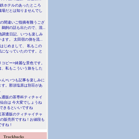
満鉄ホテルのあったところ
儀場だとは知りませんでし
川の間違いご指摘有難うござ
鵜飼の話も出たので、混...
現地調査日記、いつも楽しみ
ます。 太田宿の側を流...
>はじめまして、 私もこの
気になっていたのです。と
リコピー>綺麗な景色です。
は、私もこういう旅をした
ゃん>いつも記事を楽しみに
ます。那須塩原は別荘があ
.
ム通販の茶専科ティチャイ
>仙台は 今大変でしょうね
勝できるといいですね
紅茶通販のティチャイチャ
人の販売所ですね！お値段も
ですね！
Trackbacks