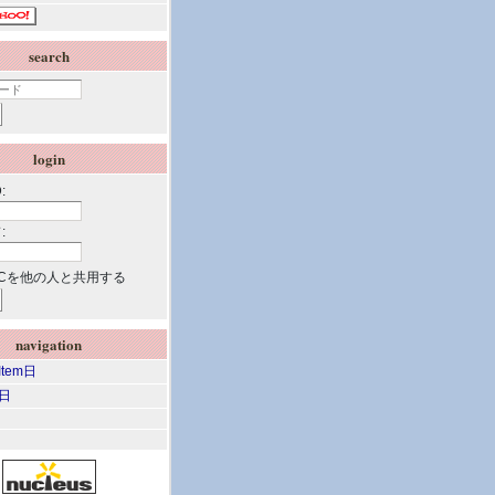
search
login
:
:
Cを他の人と共用する
navigation
 Item日
m日