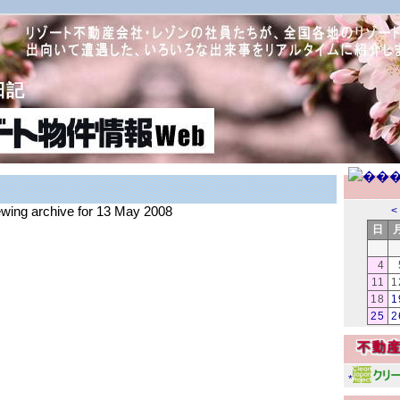
日記
iewing archive for 13 May 2008
<
日
4
11
1
18
1
25
2
*