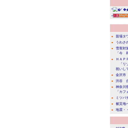
*
*
苗場タ
うわさの
雪害対
「今 
ＨＡＰ
「リゾ
祝いし
金沢市
渋谷 
神奈川
「カフ
ミツバ
被災地
地震・