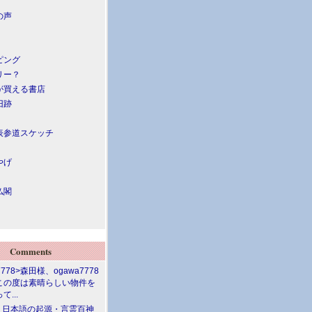
の声
ピング
リー？
が買える書店
旧跡
表参道スケッチ
やげ
仏閣
Comments
7778>森田様、ogawa7778
この度は素晴らしい物件を
て...
介 日本語の起源・言霊百神