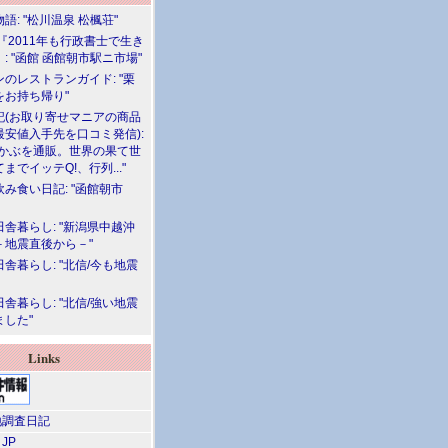
語: "松川温泉 松楓荘"
『2011年も行政書士で生き
: "函館 函館朝市駅ニ市場"
のレストランガイド: "栗
をお持ち帰り"
記(お取り寄せマニアの商品
最安値入手先を口コミ発信):
めかぶを通販。世界の果て世
までイッテQ!、行列..."
飲み食い日記: "函館朝市
舎暮らし: "新潟県中越沖
－地震直後から－"
舎暮らし: "北信/今も地震
舎暮らし: "北信/強い地震
ました"
Links
調査日記
 JP