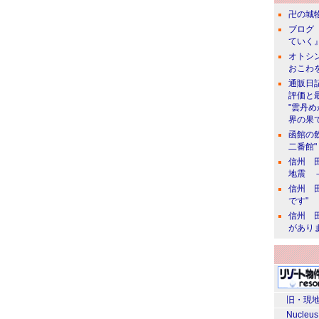
卍の城物
ブログ 
ていく』
オトシン
おこわ
通販日
評価と
"雲丹
界の果て
函館の
二番館"
信州 田
地震 
信州 田
です"
信州 田
があり
旧・現地
Nucleus