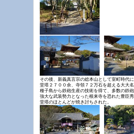
その後、新義真言宗の総本山として室町時代に
堂塔２７００余、寺領７２万石を超える大大名
種子島から鉄砲生産の技術を得て、多数の鉄砲
強大な武装勢力となった根来寺を恐れた豊臣秀
堂塔のほとんどが焼き討ちされた。